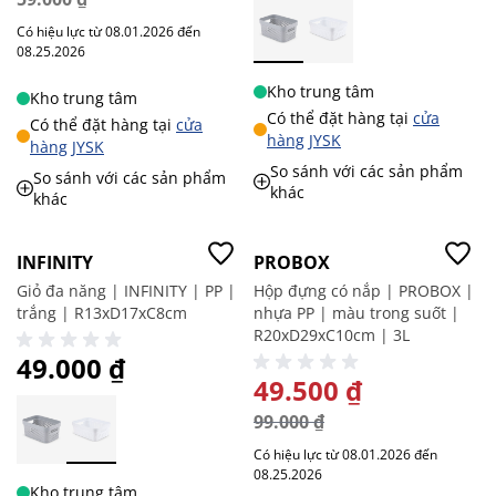
Có hiệu lực từ 08.01.2026 đến
08.25.2026
Kho trung tâm
Kho trung tâm
Có thể đặt hàng tại
cửa
Có thể đặt hàng tại
cửa
hàng JYSK
hàng JYSK
So sánh với các sản phẩm
So sánh với các sản phẩm
khác
khác
Giá tốt
-50%
INFINITY
PROBOX
Giỏ đa năng | INFINITY | PP |
Hộp đựng có nắp | PROBOX |
trắng | R13xD17xC8cm
nhựa PP | màu trong suốt |
R20xD29xC10cm | 3L
49.000 ₫
GIÁ ĐẶC BIỆT
49.500 ₫
99.000 ₫
Có hiệu lực từ 08.01.2026 đến
08.25.2026
Kho trung tâm