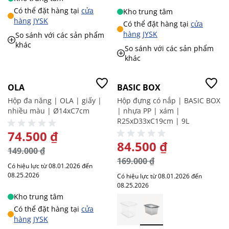
Có thể đặt hàng tại
cửa
Kho trung tâm
hàng JYSK
Có thể đặt hàng tại
cửa
hàng JYSK
So sánh với các sản phẩm
khác
So sánh với các sản phẩm
khác
-50%
-50%
OLA
BASIC BOX
Hộp đa năng | OLA | giấy |
Hộp đựng có nắp | BASIC BOX
nhiều màu | Ø14xC7cm
| nhựa PP | xám |
R25xD33xC19cm | 9L
GIÁ ĐẶC BIỆT
74.500 ₫
GIÁ ĐẶC BIỆT
84.500 ₫
149.000 ₫
169.000 ₫
Có hiệu lực từ 08.01.2026 đến
08.25.2026
Có hiệu lực từ 08.01.2026 đến
08.25.2026
Kho trung tâm
Có thể đặt hàng tại
cửa
hàng JYSK