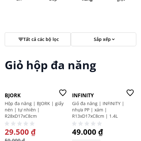
Tất cả các bộ lọc
Sắp xếp
Giỏ hộp đa năng
-50%
Giá tốt
BJORK
INFINITY
Hộp đa năng | BJORK | giấy
Giỏ đa năng | INFINITY |
nén | tự nhiên |
nhựa PP | xám |
R28xD17xC8cm
R13xD17xC8cm | 1.4L
GIÁ ĐẶC BIỆT
29.500 ₫
49.000 ₫
59.000 ₫