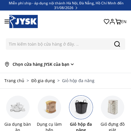
Miễn phí ship - áp dụng nội thành Hà Nội, Đà Nẵng, Hồ Chí Minh đến
31/08/2026
Bỏ qua nội dung
Miễn phí ship - áp dụng nội thành Hà Nội, Đà Nẵng, Hồ Chí Minh đến
31/08/2026
EN
Chọn cửa hàng JYSK của bạn
Trang chủ
>
Đồ gia dụng
>
Giỏ hộp đa năng
Gia dụng bàn
Dụng cụ làm
Giỏ hộp đa
Giỏ đựng đồ
ăn
bếp
năng
giặt