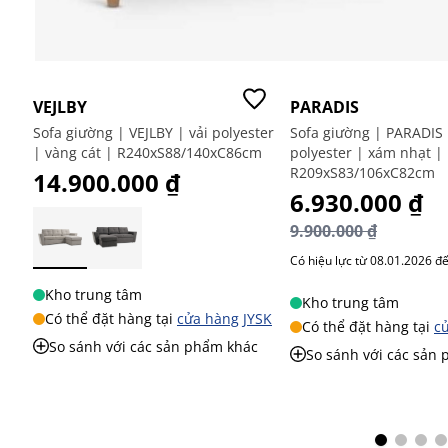
-30%
-30%
PARADIS
MOMMARK
ster
Sofa giường | PARADIS | vải
Sofa giường đổi góc 
cm
polyester | xám nhạt |
vải polyester | be |
R209xS83/106xC82cm
R222xS90/152xC83cm
GIÁ ĐẶC BIỆT
6.930.000 ₫
GIÁ ĐẶC BIỆT
13.930.000 ₫
9.900.000 ₫
19.900.000 ₫
Có hiệu lực từ 08.01.2026 đến 08.25.2026
Có hiệu lực từ 08.01.2026 đ
Kho trung tâm
Kho trung tâm
JYSK
Có thể đặt hàng tại
cửa hàng JYSK
Có thể đặt hàng tại
c
ác
So sánh với các sản phẩm khác
So sánh với các sản