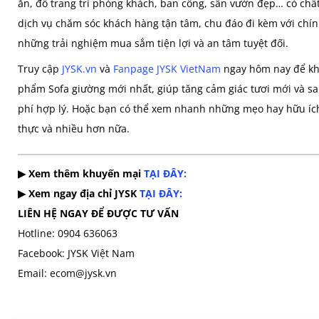
ăn, đồ trang trí phòng khách, ban công, sân vườn đẹp… có chấ
dịch vụ chăm sóc khách hàng tận tâm, chu đáo đi kèm với chín
những trải nghiệm mua sắm tiện lợi và an tâm tuyệt đối.
Truy cập
JYSK.vn
và
Fanpage JYSK VietNam
ngay hôm nay để kh
phẩm Sofa giường mới nhất, giúp tăng cảm giác tươi mới và sa
phí hợp lý. Hoặc bạn có thể xem nhanh những mẹo hay hữu íc
thực và nhiều hơn nữa.
▶ Xem thêm khuyến mại
TẠI ĐÂY:
▶ Xem ngay địa chỉ JYSK
TẠI ĐÂY:
LIÊN HỆ NGAY ĐỂ ĐƯỢC TƯ VẤN
Hotline: 0904 636063
Facebook: JYSK Việt Nam
Email: ecom@jysk.vn