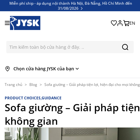
Miễn phí ship - áp dụng nội thành Hà Nội, Đà Nẵng, Hồ Chí Minh đến
31/08/2026
Bỏ qua nội dung
Miễn phí ship - áp dụng nội thành Hà Nội, Đà Nẵng, Hồ Chí Minh đến
31/08/2026
EN
Chọn cửa hàng JYSK của bạn
Trang chủ
>
Blog
>
Sofa giường – Giải pháp tiện lợi, hiện đại cho mọi không
PRODUCT CHOICES,GUIDANCE
Sofa giường – Giải pháp tiện
không gian