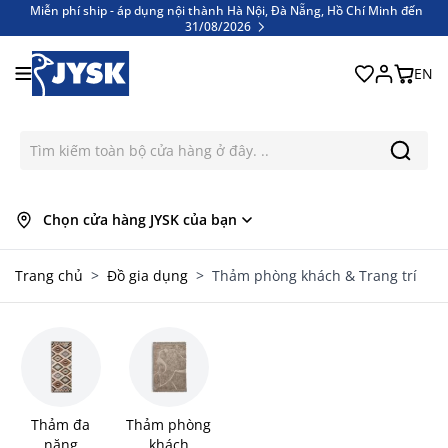
Miễn phí ship - áp dụng nội thành Hà Nội, Đà Nẵng, Hồ Chí Minh đến
31/08/2026
Bỏ qua nội dung
Miễn phí ship - áp dụng nội thành Hà Nội, Đà Nẵng, Hồ Chí Minh đến
31/08/2026
EN
Chọn cửa hàng JYSK của bạn
Trang chủ
>
Đồ gia dụng
>
Thảm phòng khách & Trang trí
Thảm đa
Thảm phòng
năng
khách