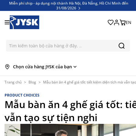
Miễn phí ship - áp dụng nội thành Hà Nội, Đà Nẵng, Hồ Chí Minh đến
31/08/2026
Bỏ qua nội dung
Miễn phí ship - áp dụng nội thành Hà Nội, Đà Nẵng, Hồ Chí Minh đến
31/08/2026
EN
Chọn cửa hàng JYSK của bạn
Trang chủ
>
Blog
>
Mẫu bàn ăn 4 ghế giá tốt: tiết kiệm diện tích mà vẫn tạo
PRODUCT CHOICES
Mẫu bàn ăn 4 ghế giá tốt: ti
vẫn tạo sự tiện nghi