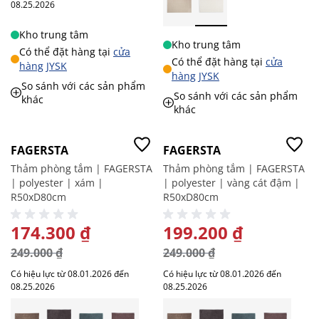
08.25.2026
Kho trung tâm
Kho trung tâm
Có thể đặt hàng tại
cửa
Có thể đặt hàng tại
cửa
hàng JYSK
hàng JYSK
So sánh với các sản phẩm
So sánh với các sản phẩm
khác
khác
-30%
-20%
FAGERSTA
FAGERSTA
Thảm phòng tắm | FAGERSTA
Thảm phòng tắm | FAGERSTA
| polyester | xám |
| polyester | vàng cát đậm |
R50xD80cm
R50xD80cm
GIÁ ĐẶC BIỆT
174.300 ₫
GIÁ ĐẶC BIỆT
199.200 ₫
249.000 ₫
249.000 ₫
Có hiệu lực từ 08.01.2026 đến
Có hiệu lực từ 08.01.2026 đến
08.25.2026
08.25.2026