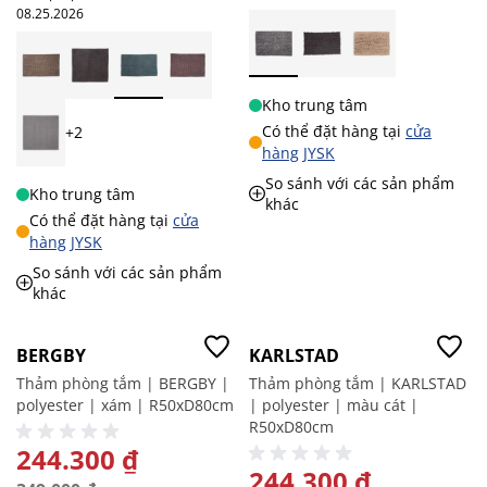
08.25.2026
Kho trung tâm
Có thể đặt hàng tại
cửa
+2
hàng JYSK
So sánh với các sản phẩm
Kho trung tâm
khác
Có thể đặt hàng tại
cửa
hàng JYSK
So sánh với các sản phẩm
khác
-30%
-30%
BERGBY
KARLSTAD
Thảm phòng tắm | BERGBY |
Thảm phòng tắm | KARLSTAD
polyester | xám | R50xD80cm
| polyester | màu cát |
R50xD80cm
GIÁ ĐẶC BIỆT
244.300 ₫
GIÁ ĐẶC BIỆT
244.300 ₫