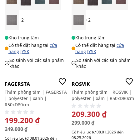
+2
+2
Kho trung tâm
Kho trung tâm
Có thể đặt hàng tại
cửa
Có thể đặt hàng tại
cửa
hàng JYSK
hàng JYSK
So sánh với các sản phẩm
So sánh với các sản phẩm
khác
khác
-20%
-30%
FAGERSTA
ROSVIK
Thảm phòng tắm | FAGERSTA
Thảm phòng tắm | ROSVIK |
| polyester | xanh |
polyester | xám | R50xD80cm
R50xD80cm
GIÁ ĐẶC BIỆT
209.300 ₫
GIÁ ĐẶC BIỆT
199.200 ₫
299.000 ₫
249.000 ₫
Có hiệu lực từ 08.01.2026 đến
08.25.2026
Có hiệu lực từ 08.01.2026 đến