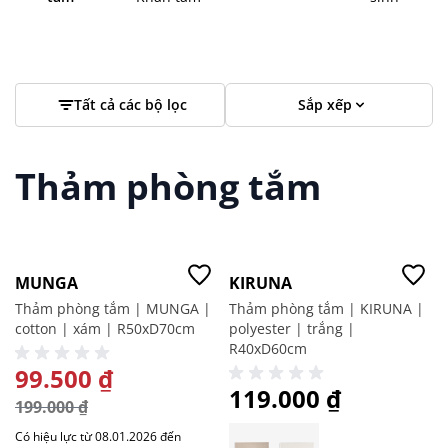
Tất cả các bộ lọc
Sắp xếp
Thảm phòng tắm
-50%
Giá tốt
MUNGA
KIRUNA
Thảm phòng tắm | MUNGA |
Thảm phòng tắm | KIRUNA |
cotton | xám | R50xD70cm
polyester | trắng |
R40xD60cm
GIÁ ĐẶC BIỆT
99.500 ₫
119.000 ₫
199.000 ₫
Có hiệu lực từ 08.01.2026 đến