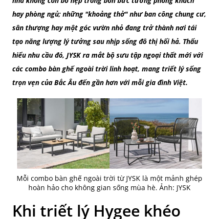
nhà không còn bó hẹp trong bốn bức tường phòng khách
hay phòng ngủ; những "khoảng thở" như ban công chung cư,
sân thượng hay một góc vườn nhỏ đang trở thành nơi tái
tạo năng lượng lý tưởng sau nhịp sống đô thị hối hả. Thấu
hiểu nhu cầu đó, JYSK ra mắt bộ sưu tập ngoại thất mới với
các combo bàn ghế ngoài trời linh hoạt, mang triết lý sống
trọn vẹn của Bắc Âu đến gần hơn với mỗi gia đình Việt.
Mỗi combo bàn ghế ngoài trời từ JYSK là một mảnh ghép
hoàn hảo cho không gian sống mùa hè. Ảnh: JYSK
Khi triết lý Hygee khéo