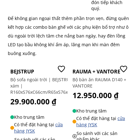
đón tiếp khách
quý.
Để không gian ngoại thất thêm phần trọn vẹn, đừng quên
kết hợp các combo bàn ghế với các phụ kiện bổ trợ như ô
dù ngoài trời lệch tâm che nắng ban ngày, hay đèn lồng
LED tạo bầu không khí ấm áp, lãng mạn khi màn đêm
buông xuống.
Mới
Mớ
BEJSTRUP
RAUMA + VANTORE
J
Bộ sofa ngoài trời | BEJSTRUP | nhôm/polyester |
Bộ bàn ăn RAUMA D140 +
Bộ
xám |
VANTORE
ME
R160xS76xC66cm/R65xS76xC66cm/R60xD105xC41cm
12.950.000 ₫
1
29.900.000 ₫
Kho trung tâm
Kho trung tâm
Có thể đặt hàng tại
cửa
Có thể đặt hàng tại
cửa
hàng JYSK
hàng JYSK
So sánh với các sản
phẩm khác
So sánh với các sản