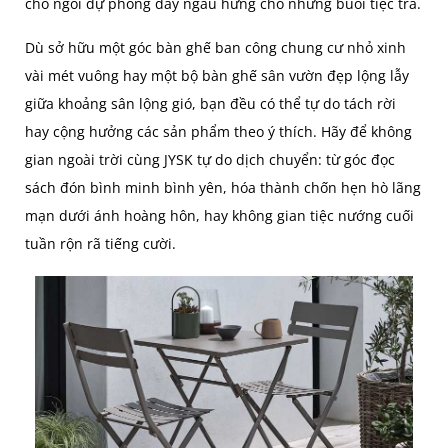
chỗ ngồi dự phòng đầy ngẫu hứng cho những buổi tiệc trà.
Dù sở hữu một góc bàn ghế ban công chung cư nhỏ xinh
vài mét vuông hay một bộ bàn ghế sân vườn đẹp lộng lẫy
giữa khoảng sân lộng gió, bạn đều có thể tự do tách rời
hay cộng hưởng các sản phẩm theo ý thích. Hãy để không
gian ngoài trời cùng JYSK tự do dịch chuyển: từ góc đọc
sách đón bình minh bình yên, hóa thành chốn hẹn hò lãng
mạn dưới ánh hoàng hôn, hay không gian tiệc nướng cuối
tuần rộn rã tiếng cười.