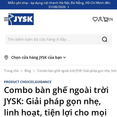
Miễn phí ship - áp dụng nội thành Hà Nội, Đà Nẵng, Hồ Chí Minh đến
31/08/2026
Bỏ qua nội dung
Miễn phí ship - áp dụng nội thành Hà Nội, Đà Nẵng, Hồ Chí Minh đến
31/08/2026
EN
Chọn cửa hàng JYSK của bạn
Trang chủ
>
Blog
>
Combo bàn ghế ngoài trời JYSK: Giải pháp gọn nhẹ, linh 
PRODUCT CHOICES,GUIDANCE
Combo bàn ghế ngoài trời
JYSK: Giải pháp gọn nhẹ,
linh hoạt, tiện lợi cho mọi