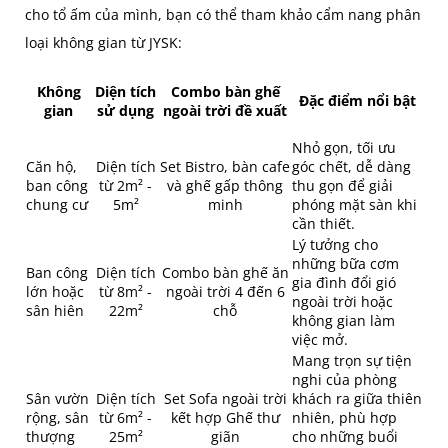
cho tổ ấm của mình, bạn có thể tham khảo cẩm nang phân
loại không gian từ JYSK:
Không
Diện tích
Combo bàn ghế
Đặc điểm nổi bật
gian
sử dụng
ngoài trời đề xuất
Nhỏ gọn, tối ưu
Căn hộ,
Diện tích
Set Bistro, bàn cafe
góc chết, dễ dàng
ban công
từ 2m² -
và ghế gấp thông
thu gọn để giải
chung cư
5m²
minh
phóng mặt sàn khi
cần thiết.
Lý tưởng cho
những bữa cơm
Ban công
Diện tích
Combo bàn ghế ăn
gia đình đổi gió
lớn hoặc
từ 8m² -
ngoài trời 4 đến 6
ngoài trời hoặc
sân hiên
22m²
chỗ
không gian làm
việc mở.
Mang trọn sự tiện
nghi của phòng
Sân vườn
Diện tích
Set Sofa ngoài trời
khách ra giữa thiên
rộng, sân
từ 6m² -
kết hợp Ghế thư
nhiên, phù hợp
thượng
25m²
giãn
cho những buổi