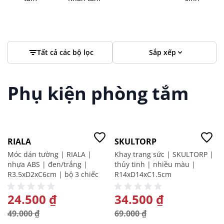
Tất cả các bộ lọc
Sắp xếp
Phụ kiện phòng tắm
-50%
-50%
RIALA
SKULTORP
Móc dán tường | RIALA |
Khay trang sức | SKULTORP |
nhựa ABS | đen/trắng |
thủy tinh | nhiều màu |
R3.5xD2xC6cm | bộ 3 chiếc
R14xD14xC1.5cm
GIÁ ĐẶC BIỆT
24.500 ₫
GIÁ ĐẶC BIỆT
34.500 ₫
49.000 ₫
69.000 ₫