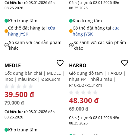
Có hiệu lực từ 08.01.2026 đến
Có hiệu lực từ 08.01.2026 đến
08.25.2026
08.25.2026
Kho trung tâm
Kho trung tâm
Có thể đặt hàng tại
cửa
Có thể đặt hàng tại
cửa
hàng JYSK
hàng JYSK
So sánh với các sản phẩm
So sánh với các sản phẩm
khác
khác
-50%
-30%
MEDLE
HARBO
Cốc đựng bàn chải | MEDLE |
Giỏ đựng đồ tắm | HARBO |
inox | màu inox | Ø6xC9cm
nhựa PP | nhiều màu |
R10xD27xC31cm
GIÁ ĐẶC BIỆT
39.500 ₫
GIÁ ĐẶC BIỆT
48.300 ₫
79.000 ₫
69.000 ₫
Có hiệu lực từ 08.01.2026 đến
08.25.2026
Có hiệu lực từ 08.01.2026 đến
08.25.2026
Kho trung tâm