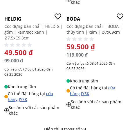
khác
-50%
-50%
HELDIG
BODA
Cốc đựng bàn chải | HELDIG |
Cốc đựng bàn chải | BODA |
gốm | kem/sọc xanh |
thủy tinh | xám | Ø7xC9cm
Ø7.5xC9.3cm
GIÁ ĐẶC BIỆT
59.500 ₫
GIÁ ĐẶC BIỆT
49.500 ₫
119.000 ₫
99.000 ₫
Có hiệu lực từ 08.01.2026 đến
08.25.2026
Có hiệu lực từ 08.01.2026 đến
08.25.2026
Kho trung tâm
Kho trung tâm
Có thể đặt hàng tại
cửa
Có thể đặt hàng tại
cửa
hàng JYSK
hàng JYSK
So sánh với các sản phẩm
khác
So sánh với các sản phẩm
khác
Hiển thị 8 trong số 99