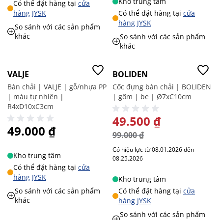
Kho trung tâm
Có thể đặt hàng tại
cửa
hàng JYSK
Có thể đặt hàng tại
cửa
hàng JYSK
So sánh với các sản phẩm
khác
So sánh với các sản phẩm
khác
-50%
VALJE
BOLIDEN
Bàn chải | VALJE | gỗ/nhựa PP
Cốc đựng bàn chải | BOLIDEN
| màu tự nhiên |
| gốm | be | Ø7xC10cm
R4xD10xC3cm
GIÁ ĐẶC BIỆT
49.500 ₫
49.000 ₫
99.000 ₫
Có hiệu lực từ 08.01.2026 đến
Kho trung tâm
08.25.2026
Có thể đặt hàng tại
cửa
hàng JYSK
Kho trung tâm
So sánh với các sản phẩm
Có thể đặt hàng tại
cửa
khác
hàng JYSK
So sánh với các sản phẩm