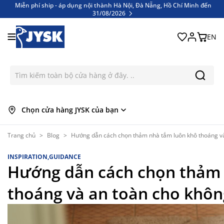
Miễn phí ship - áp dụng nội thành Hà Nội, Đà Nẵng, Hồ Chí Minh đến
31/08/2026
Bỏ qua nội dung
Miễn phí ship - áp dụng nội thành Hà Nội, Đà Nẵng, Hồ Chí Minh đến
31/08/2026
EN
Chọn cửa hàng JYSK của bạn
Trang chủ
>
Blog
>
Hướng dẫn cách chọn thảm nhà tắm luôn khô thoáng và
INSPIRATION,GUIDANCE
Hướng dẫn cách chọn thảm 
thoáng và an toàn cho khôn