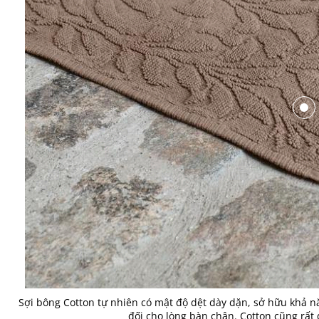
Sợi bông Cotton tự nhiên có mật độ dệt dày dặn, sở hữu khả n
đối cho lòng bàn chân. Cotton cũng rất d