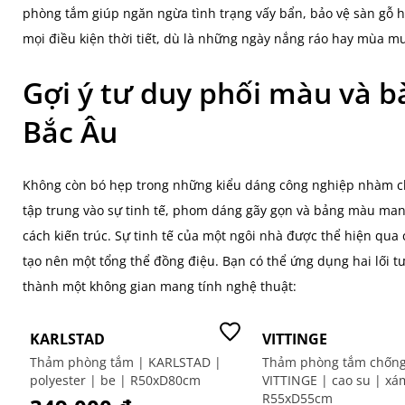
phòng tắm giúp ngăn ngừa tình trạng vấy bẩn, bảo vệ sàn gỗ h
mọi điều kiện thời tiết, dù là những ngày nắng ráo hay mùa m
Gợi ý tư duy phối màu và bà
Bắc Âu
Không còn bó hẹp trong những kiểu dáng công nghiệp nhàm ch
tập trung vào sự tinh tế, phom dáng gãy gọn và bảng màu man
cách kiến trúc. Sự tinh tế của một ngôi nhà được thể hiện qua 
tạo nên một tổng thể đồng điệu. Bạn có thể ứng dụng hai lối tư
thành một không gian mang tính nghệ thuật:
VITTINGE
VITTINGE
Thảm phòng tắm chống trượt |
Thảm phòng tắm chống 
VITTINGE | cao su | xám |
VITTINGE | cao su | xá
R55xD55cm
R36xD76cm