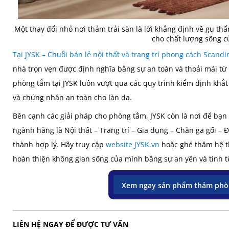
Một thay đổi nhỏ nơi thảm trải sàn là lời khẳng định về gu t
cho chất lượng sống c
Tại JYSK – Chuỗi bán lẻ nội thất và trang trí phong cách Scan
nhà trọn vẹn được định nghĩa bằng sự an toàn và thoải mái t
phòng tắm tại JYSK luôn vượt qua các quy trình kiểm định khắt
và chứng nhận an toàn cho làn da.
Bên cạnh các giải pháp cho phòng tắm, JYSK còn là nơi để bạn
ngành hàng là Nội thất – Trang trí – Gia dụng – Chăn ga gối –
thành hợp lý. Hãy truy cập
website JYSK.vn
hoặc ghé thăm hệ t
hoàn thiện không gian sống của mình bằng sự an yên và tinh t
Xem ngay sản phẩm thảm phò
LIÊN HỆ NGAY ĐỂ ĐƯỢC TƯ VẤN