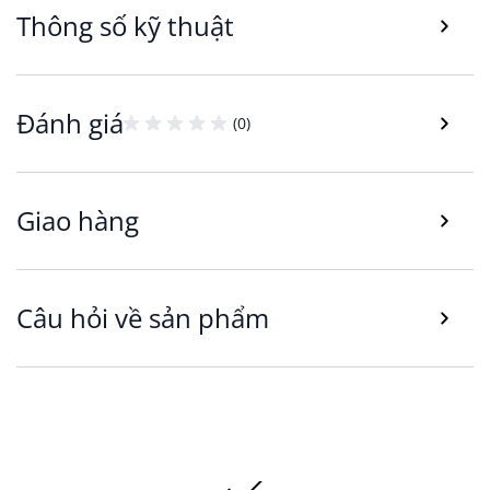
Thông số kỹ thuật
Giỏ đựng JUTE thiết kế bền đẹp, dễ sử dụng
Đánh giá
(0)
Giỏ đựng JUTE được làm từ chất liệu nhựa PP
chất lượng đã được xử lý nên bền chắc, dễ vệ
sinh và an toàn khi sử dụng. Ngoài ra, thiết kế ấn
Giao hàng
tượng trong tông màu tự nhiên, sản phẩm còn
góp phần làm đẹp cho không gian.
Sở hữu kích thước thoải mái 27cm x dài 36cm x
Câu hỏi về sản phẩm
cao 15cm, dung tích sử dụng 12L, theo hình trụ
nên sản phẩm có nhiều không gian lưu trữ.
Ngoài ra, thiết kế độc đáo tạo nhiều lỗ thoáng
khí nhỏ nên hạn chế tình trạng tích mùi và hơi
ẩm của đồ vật.
Giỏ đựng JUTE công năng sử dụng linh hoạt