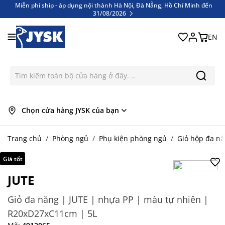
Miễn phí ship - áp dụng nội thành Hà Nội, Đà Nẵng, Hồ Chí Minh đến
31/08/2026
Bỏ qua nội dung
Miễn phí ship - áp dụng nội thành Hà Nội, Đà Nẵng, Hồ Chí Minh đến
31/08/2026
EN
Chọn cửa hàng JYSK của bạn
Trang chủ
/
Phòng ngủ
/
Phụ kiện phòng ngủ
/
Giỏ hộp đa n
Giá tốt
JUTE
Giỏ đa năng | JUTE | nhựa PP | màu tự nhiên |
R20xD27xC11cm | 5L