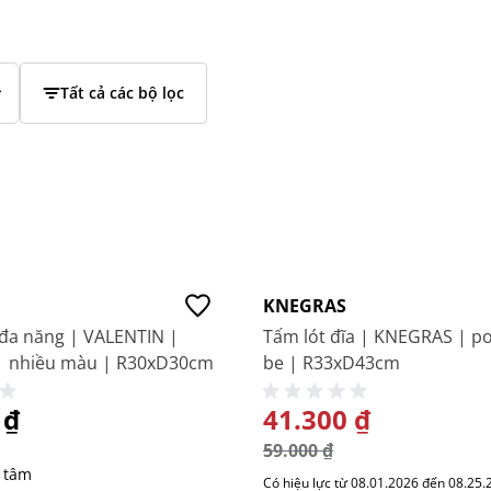
Tất cả các bộ lọc
-30%
KNEGRAS
 đa năng | VALENTIN |
Tấm lót đĩa | KNEGRAS | po
 | nhiều màu | R30xD30cm
be | R33xD43cm
 ₫
GIÁ ĐẶC BIỆT
41.300 ₫
59.000 ₫
 tâm
Có hiệu lực từ 08.01.2026 đến 08.25.