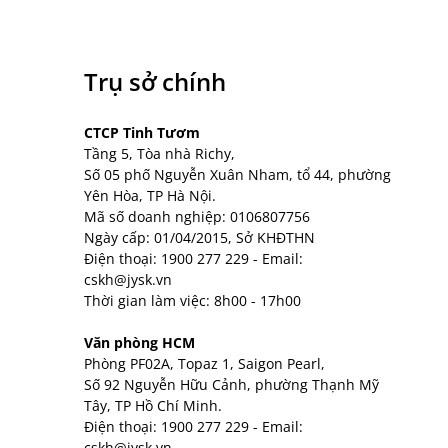
Trụ sở chính
CTCP Tinh Tươm
Tầng 5, Tòa nhà Richy,
Số 05 phố Nguyễn Xuân Nham, tổ 44, phường
Yên Hòa, TP Hà Nội.
Mã số doanh nghiệp: 0106807756
Ngày cấp: 01/04/2015, Sở KHĐTHN
Điện thoại:
1900 277 229
- Email:
cskh@jysk.vn
Thời gian làm việc: 8h00 - 17h00
Văn phòng HCM
Phòng PF02A, Topaz 1, Saigon Pearl,
Số 92 Nguyễn Hữu Cảnh, phường Thạnh Mỹ
Tây, TP Hồ Chí Minh.
Điện thoại:
1900 277 229
- Email:
cskh@jysk.vn