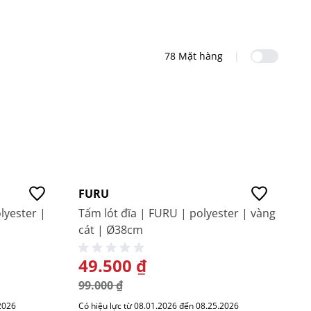
Sản ph
78 Mặt hàng
|
-50%
FURU
lyester |
Tấm lót đĩa | FURU | polyester | vàng
cát | Ø38cm
GIÁ ĐẶC BIỆT
49.500 ₫
99.000 ₫
2026
Có hiệu lực từ 08.01.2026 đến 08.25.2026