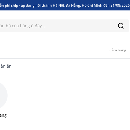
ễn phí ship - áp dụng nội thành Hà Nội, Đà Nẵng, Hồ Chí Minh đến 31/08/202
ễn phí ship - áp dụng nội thành Hà Nội, Đà Nẵng, Hồ Chí Minh đến 31/08/202
Cảm hứng
bàn ăn
ăng