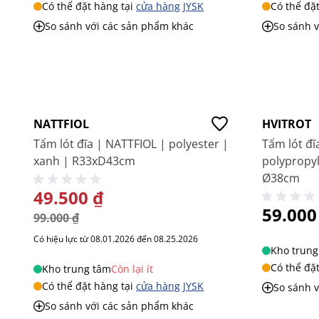
Có thể đặt hàng tại
cửa hàng JYSK
Có thể đặ
So sánh với các sản phẩm khác
So sánh 
-50%
Giá tốt
NATTFIOL
HVITROT
Tấm lót đĩa | NATTFIOL | polyester |
Tấm lót đĩ
xanh | R33xD43cm
polypropy
Ø38cm
GIÁ ĐẶC BIỆT
49.500 ₫
59.000
99.000 ₫
Có hiệu lực từ 08.01.2026 đến 08.25.2026
Kho trung
Có thể đặ
Kho trung tâm
Còn lại ít
Có thể đặt hàng tại
cửa hàng JYSK
So sánh 
So sánh với các sản phẩm khác