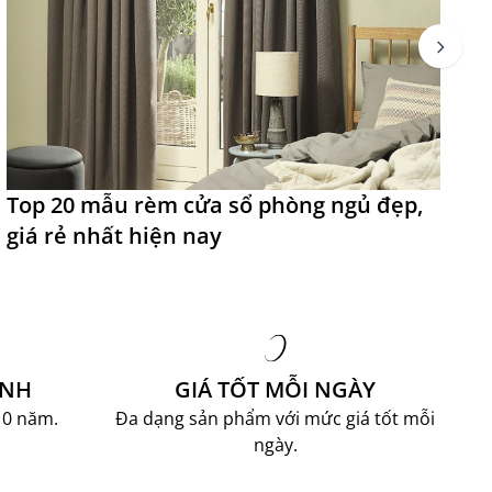
Top 20 mẫu rèm cửa sổ phòng ngủ đẹp,
T
giá rẻ nhất hiện nay
đ
ÀNH
GIÁ TỐT MỖI NGÀY
10 năm.
Đa dạng sản phẩm với mức giá tốt mỗi
ngày.