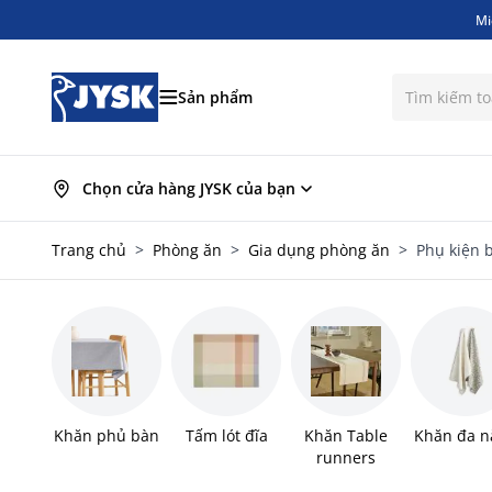
Mi
Bỏ qua nội dung
Mi
Sản phẩm
Chọn cửa hàng JYSK của bạn
Trang chủ
>
Phòng ăn
>
Gia dụng phòng ăn
>
Phụ kiện 
Khăn phủ bàn
Tấm lót đĩa
Khăn Table
Khăn đa n
runners