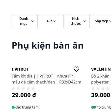
Danh
Kích
Giá
Sắp xếp
mục
thước
Phụ kiện bàn ăn
Giá tốt
Giá tốt
HVITROT
VALENTIN
Tấm lót đĩa | HVITROT | nhựa PP |
Bộ 2 khăn
màu đá cẩm thạch/đen | R33xD42cm
polyester
29.000 ₫
39.000
Kho trung tâm
Kho trung