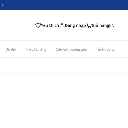
6
6
Yêu thích
Đăng nhập
Giỏ hàng
EN
Ưu đãi
Tìm cửa hàng
Câu hỏi thường gặp
Tuyển dụng