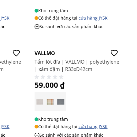
Kho trung tâm
 JYSK
Có thể đặt hàng tại
cửa hàng JYSK
hác
So sánh với các sản phẩm khác
Giá tốt
VALLMO
yethylene
Tấm lót đĩa | VALLMO | polyethylene
cm
| xám đậm | R33xD42cm
59.000 ₫
Kho trung tâm
 JYSK
Có thể đặt hàng tại
cửa hàng JYSK
hác
So sánh với các sản phẩm khác