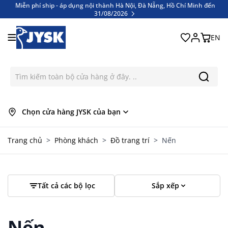
Miễn phí ship - áp dụng nội thành Hà Nội, Đà Nẵng, Hồ Chí Minh đến
31/08/2026
Bỏ qua nội dung
Miễn phí ship - áp dụng nội thành Hà Nội, Đà Nẵng, Hồ Chí Minh đến
31/08/2026
EN
Chọn cửa hàng JYSK của bạn
Trang chủ
>
Phòng khách
>
Đồ trang trí
>
Nến
Tất cả các bộ lọc
Sắp xếp
Nến