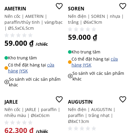
AMETRIN
SOREN
Nến cốc | AMETRIN |
Nến điện | SOREN | nhựa |
paraffin/thủy tinh | vàng/bạc
trắng | Ø6xC9cm
| Ø5,5xC6,5cm
59.000 ₫
59.000 ₫
/chiếc
Kho trung tâm
Kho trung tâm
Có thể đặt hàng tại
cửa
Có thể đặt hàng tại
cửa
hàng JYSK
hàng JYSK
So sánh với các sản phẩm
khác
So sánh với các sản phẩm
khác
-30%
-50%
JARLE
AUGUSTIN
Nến cốc | JARLE | paraffin |
Nến điện | AUGUSTIN |
nhiều màu | Ø6xC6cm
paraffin | trắng nhạt |
Ø8xC13cm
GIÁ ĐẶC BIỆT
62.300 ₫
/chiếc