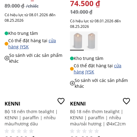
GIÁ ĐẶC BIỆT
74.500 ₫
89.000 ₫
/chiếc
149.000 ₫
Có hiệu lực từ 08.01.2026 đến
08.25.2026
Có hiệu lực từ 08.01.2026 đến
08.25.2026
Kho trung tâm
Có thể đặt hàng tại
cửa
hàng JYSK
So sánh với các sản phẩm
Kho trung tâm
khác
Có thể đặt hàng tại
cửa
hàng JYSK
So sánh với các sản phẩm
khác
Giá tốt
Giá tốt
KENNI
KENNI
Bộ 18 nến thơm tealight |
Bộ 18 nến thơm tealight |
KENNI | paraffin | nhiều
KENNI | paraffin | nhiều
màu/hương dâu
màu/oải hương | Ø4xC2cm