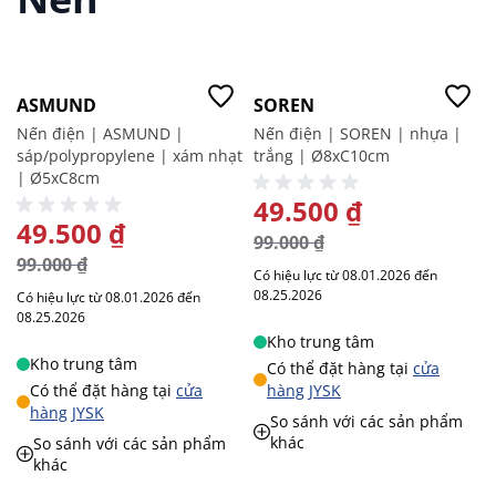
-50%
-50%
ASMUND
SOREN
Nến điện | ASMUND |
Nến điện | SOREN | nhựa |
sáp/polypropylene | xám nhạt
trắng | Ø8xC10cm
| Ø5xC8cm
GIÁ ĐẶC BIỆT
49.500 ₫
GIÁ ĐẶC BIỆT
49.500 ₫
99.000 ₫
99.000 ₫
Có hiệu lực từ 08.01.2026 đến
08.25.2026
Có hiệu lực từ 08.01.2026 đến
08.25.2026
Kho trung tâm
Kho trung tâm
Có thể đặt hàng tại
cửa
Có thể đặt hàng tại
cửa
hàng JYSK
hàng JYSK
So sánh với các sản phẩm
khác
So sánh với các sản phẩm
khác
Giá tốt