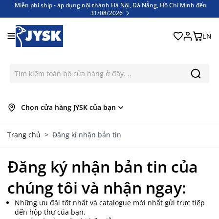
Miễn phí ship - áp dụng nội thành Hà Nội, Đà Nẵng, Hồ Chí Minh đến
31/08/2026
Bỏ qua nội dung
Miễn phí ship - áp dụng nội thành Hà Nội, Đà Nẵng, Hồ Chí Minh đến
31/08/2026
EN
Chọn cửa hàng JYSK của bạn
Trang chủ
>
Đăng kí nhận bản tin
Đăng ký nhận bản tin của
chúng tôi và nhận ngay:
Những ưu đãi tốt nhất và catalogue mới nhất gửi trực tiếp
đến hộp thư của bạn.