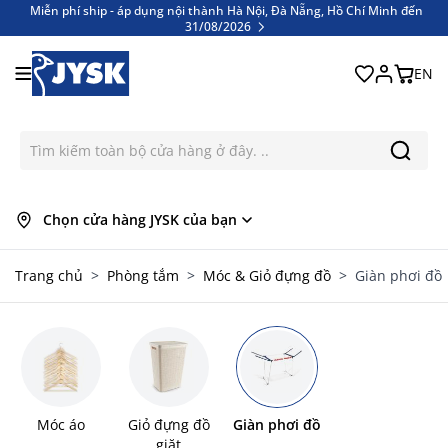
Miễn phí ship - áp dụng nội thành Hà Nội, Đà Nẵng, Hồ Chí Minh đến
31/08/2026
Bỏ qua nội dung
Miễn phí ship - áp dụng nội thành Hà Nội, Đà Nẵng, Hồ Chí Minh đến
31/08/2026
EN
Chọn cửa hàng JYSK của bạn
Trang chủ
>
Phòng tắm
>
Móc & Giỏ đựng đồ
>
Giàn phơi đồ
Móc áo
Giỏ đựng đồ
Giàn phơi đồ
giặt