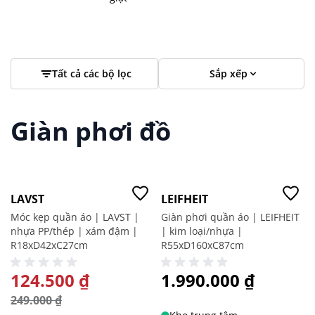
Tất cả các bộ lọc
Sắp xếp
Giàn phơi đồ
-50%
LAVST
LEIFHEIT
2
Mục
Móc kẹp quần áo | LAVST |
Giàn phơi quần áo | LEIFHEIT
nhựa PP/thép | xám đậm |
| kim loại/nhựa |
R18xD42xC27cm
R55xD160xC87cm
GIÁ ĐẶC BIỆT
124.500 ₫
1.990.000 ₫
249.000 ₫