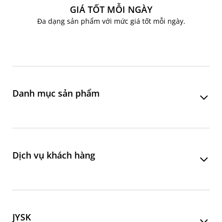
GIÁ TỐT MỖI NGÀY
Đa dạng sản phẩm với mức giá tốt mỗi ngày.
Danh mục sản phẩm
Phòng khách
Phòng ăn
Dịch vụ khách hàng
Phòng ngủ
Phòng làm việc
Liên hệ đặt hàng online
Phòng tắm
Chăm sóc khách hàng
JYSK