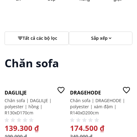
Tất cả các bộ lọc
Sắp xếp
Chăn sofa
-30%
-50%
DAGLILJE
DRAGEHODE
Chăn sofa | DAGLILJE |
Chăn sofa | DRAGEHODE |
polyester | hồng |
polyester | xám đậm |
R130xD170cm
R140xD200cm
GIÁ ĐẶC BIỆT
139.300 ₫
GIÁ ĐẶC BIỆT
174.500 ₫
199.000 ₫
349.000 ₫