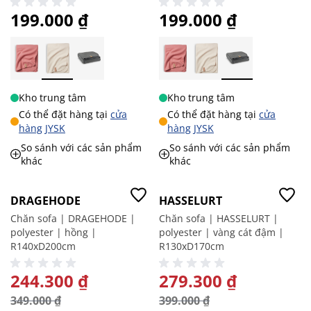
199.000 ₫
199.000 ₫
Kho trung tâm
Kho trung tâm
Có thể đặt hàng tại
cửa
Có thể đặt hàng tại
cửa
hàng JYSK
hàng JYSK
So sánh với các sản phẩm
So sánh với các sản phẩm
khác
khác
-30%
-30%
DRAGEHODE
HASSELURT
Chăn sofa | DRAGEHODE |
Chăn sofa | HASSELURT |
polyester | hồng |
polyester | vàng cát đậm |
R140xD200cm
R130xD170cm
GIÁ ĐẶC BIỆT
244.300 ₫
GIÁ ĐẶC BIỆT
279.300 ₫
349.000 ₫
399.000 ₫