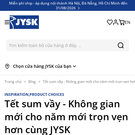
Miễn phí ship - áp dụng nội thành Hà Nội, Đà Nẵng, Hồ Chí Minh đến
31/08/2026
Bỏ qua nội dung
EN
Chọn cửa hàng JYSK của bạn
Trang chủ
>
Blog
>
Tết sum vầy - Không gian mới cho năm mới trọn vẹn hơ
INSPIRATION,PRODUCT CHOICES
Tết sum vầy - Không gian
mới cho năm mới trọn vẹn
hơn cùng JYSK