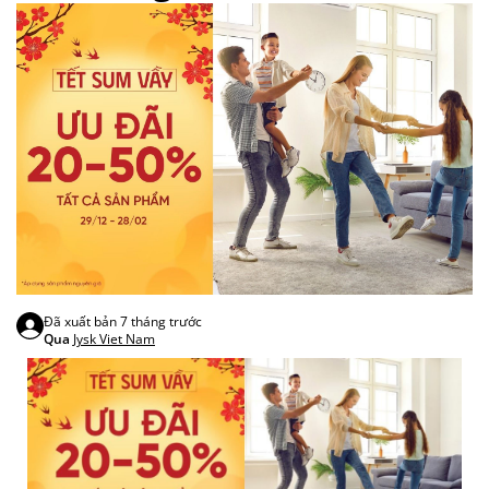
Đã xuất bản
7 tháng trước
Qua
Jysk Viet Nam