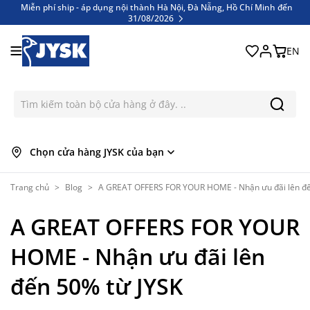
Miễn phí ship - áp dụng nội thành Hà Nội, Đà Nẵng, Hồ Chí Minh đến
31/08/2026
Bỏ qua nội dung
Miễn phí ship - áp dụng nội thành Hà Nội, Đà Nẵng, Hồ Chí Minh đến
31/08/2026
EN
Chọn cửa hàng JYSK của bạn
Trang chủ
>
Blog
>
A GREAT OFFERS FOR YOUR HOME - Nhận ưu đãi lên đế
A GREAT OFFERS FOR YOUR
HOME - Nhận ưu đãi lên
đến 50% từ JYSK