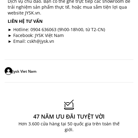
Dịch vụ chu đáo. Bạn có thể ghé trực tiếp các showroom để
trải nghiệm sản phẩm thực tế, hoặc mua sắm tiện lợi qua
website JYSK.vn.
LIÊN HỆ TƯ VẤN
► Hotline: 0904 636063 (9h00-18h00, từ T2-CN)
► Facebook: JYSK Việt Nam
► Email: cskh@jysk.vn
Jysk Viet Nam
47 NĂM ƯU ĐÃI TUYỆT VỜI
Hơn 3.600 cửa hàng tại 50 quốc gia trên toàn thế
giới.