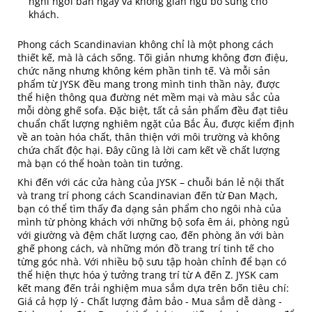
nghỉ ngơi ban ngày và không gian ngủ bổ sung cho
khách.
Phong cách Scandinavian không chỉ là một phong cách
thiết kế, mà là cách sống. Tối giản nhưng không đơn điệu,
chức năng nhưng không kém phần tinh tế. Và mỗi sản
phẩm từ JYSK đều mang trong mình tinh thần này, được
thể hiện thông qua đường nét mềm mại và màu sắc của
mỗi dòng ghế sofa. Đặc biệt, tất cả sản phẩm đều đạt tiêu
chuẩn chất lượng nghiêm ngặt của Bắc Âu, được kiểm định
về an toàn hóa chất, thân thiện với môi trường và không
chứa chất độc hại. Đây cũng là lời cam kết về chất lượng
mà bạn có thể hoàn toàn tin tưởng.
Khi đến với các cửa hàng của JYSK – chuỗi bán lẻ nội thất
và trang trí phong cách Scandinavian đến từ Đan Mạch,
bạn có thể tìm thấy đa dạng sản phẩm cho ngôi nhà của
mình từ phòng khách với những bộ sofa êm ái, phòng ngủ
với giường và đệm chất lượng cao, đến phòng ăn với bàn
ghế phong cách, và những món đồ trang trí tinh tế cho
từng góc nhà. Với nhiều bộ sưu tập hoàn chỉnh để bạn có
thể hiện thực hóa ý tưởng trang trí từ A đến Z. JYSK cam
kết mang đến trải nghiệm mua sắm dựa trên bốn tiêu chí:
Giá cả hợp lý - Chất lượng đảm bảo - Mua sắm dễ dàng -