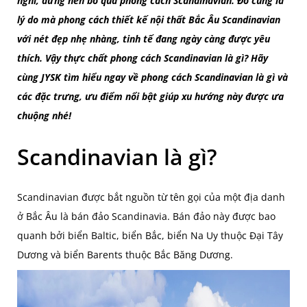
nghi, đừng nên bỏ qua phong cách Scandinavian. Đó cũng là
lý do mà phong cách thiết kế nội thất Bắc Âu Scandinavian
với nét đẹp nhẹ nhàng, tinh tế đang ngày càng được yêu
thích. Vậy thực chất phong cách Scandinavian là gì? Hãy
cùng JYSK tìm hiểu ngay về phong cách Scandinavian là gì và
các đặc trưng, ưu điểm nổi bật giúp xu hướng này được ưa
chuộng nhé!
Scandinavian là gì?
Scandinavian được bắt nguồn từ tên gọi của một địa danh
ở Bắc Âu là bán đảo Scandinavia. Bán đảo này được bao
quanh bởi biển Baltic, biển Bắc, biển Na Uy thuộc Đại Tây
Dương và biển Barents thuộc Bắc Băng Dương.