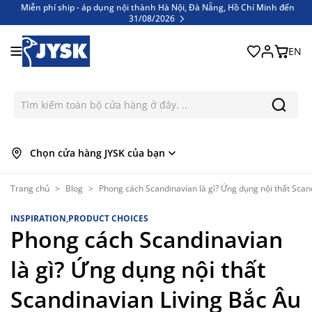
Miễn phí ship - áp dụng nội thành Hà Nội, Đà Nẵng, Hồ Chí Minh đến
31/08/2026
Miễn phí ship - áp dụng nội thành Hà Nội, Đà Nẵng, Hồ Chí Minh đến
Bỏ qua nội dung
31/08/2026
EN
Chọn cửa hàng JYSK của bạn
Trang chủ
>
Blog
>
Phong cách Scandinavian là gì? Ứng dụng nội thất Scan
INSPIRATION,PRODUCT CHOICES
Phong cách Scandinavian
là gì? Ứng dụng nội thất
Scandinavian Living Bắc Âu