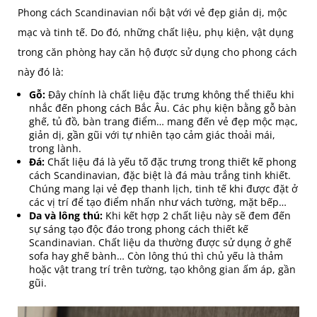
Phong cách Scandinavian nổi bật với vẻ đẹp giản dị, mộc
mạc và tinh tế. Do đó, những chất liệu, phụ kiện, vật dụng
trong căn phòng hay căn hộ được sử dụng cho phong cách
này đó là:
Gỗ:
Đây chính là chất liệu đặc trưng không thể thiếu khi
nhắc đến phong cách Bắc Âu. Các phụ kiện bằng gỗ bàn
ghế, tủ đồ, bàn trang điểm… mang đến vẻ đẹp mộc mạc,
giản dị, gần gũi với tự nhiên tạo cảm giác thoải mái,
trong lành.
Đá:
Chất liệu đá là yếu tố đặc trưng trong thiết kế phong
cách Scandinavian, đặc biệt là đá màu trắng tinh khiết.
Chúng mang lại vẻ đẹp thanh lịch, tinh tế khi được đặt ở
các vị trí để tạo điểm nhấn như vách tường, mặt bếp…
Da và lông thú:
Khi kết hợp 2 chất liệu này sẽ đem đến
sự sáng tạo độc đáo trong phong cách thiết kế
Scandinavian. Chất liệu da thường được sử dụng ở ghế
sofa hay ghế bành… Còn lông thú thì chủ yếu là thảm
hoặc vật trang trí trên tường, tạo không gian ấm áp, gần
gũi.