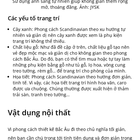
Sử dụng ánh sáng tự nhiên giúp không gian thêm rộng
mở, thoáng đãng. Ảnh: JYSK
Các yếu tố trang trí
Cây xanh: Phong cách Scandinavian theo xu hướng tự
nhiên và giản dị nên cây xanh được xem là phụ kiện
trang trí không thể thiếu.
Chất liệu gỗ: Như đã đề cập ở trên, chất liệu gỗ tạo nên
vẻ đẹp mộc mạc và giản dị cho không gian theo phong
cách Bắc Âu. Do đó, bạn có thể tìm mua hoặc tự tay làm
những phụ kiện bằng gỗ như tủ gỗ, lọ hoa, vòng cung
treo tường, rèm gỗ… để trang trí cho phòng của mình.
Họa tiết: Phong cách Scandinavian theo hướng đơn giản,
tinh tế. Vì vậy, các họa tiết trang trí hình hoa văn, caro
được ưa chuộng. Chúng thường được xuất hiện ở thảm
trải sàn, tranh treo tường…
Vật dụng nội thất
Vì phong cách thiết kế Bắc Âu đi theo chủ nghĩa tối giản,
nên bạn cần chú trọng tới tính tiện dụng và đơn giản trong