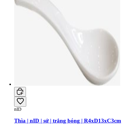
nID
Thìa | nID | sứ | trắng bóng | R4xD13xC3cm