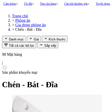
Cảm hứng
Ưu đãi
Tìm cửa hàng
Câu hỏi thường gặp
Tuyển dụng
Trang chủ
>
Phòng ăn
>
Gia dụng phòng ăn
>
Chén - Bát - Đĩa
Danh mục
Giá
Kích thước
Tất cả các bộ lọc
Sắp xếp
98 Mặt hàng
|
Sản phẩm khuyến mại
Chén - Bát - Đĩa