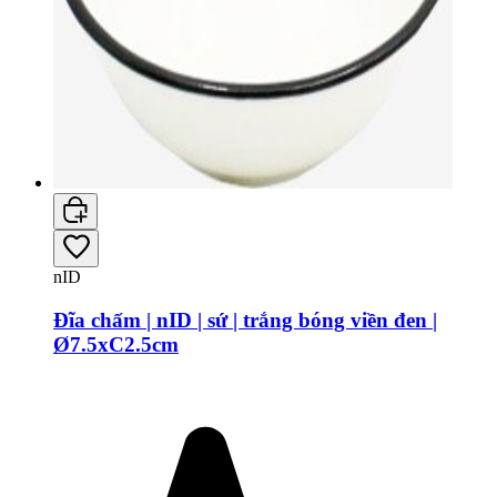
nID
Đĩa chấm | nID | sứ | trắng bóng viền đen |
Ø7.5xC2.5cm