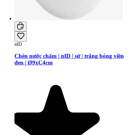
nID
Chén nước chấm | nID | sứ | trắng bóng viền
đen | Ø9xC4cm