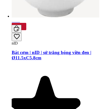
-30%
nID
Bát cơm | nID | sứ trắng bóng viền đen |
Ø11.5xC5.8cm