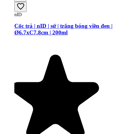
nID
Cốc trà | nID | sứ | trắng bóng viền đen |
Ø6.7xC7.8cm | 200ml