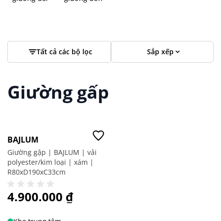
Tất cả các bộ lọc
Sắp xếp
Giường gấp
Giá tốt
BAJLUM
1
Mục
Giường gập | BAJLUM | vải
polyester/kim loại | xám |
R80xD190xC33cm
4.900.000 ₫