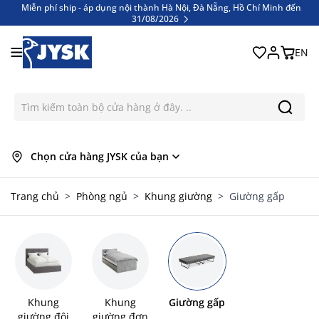
Miễn phí ship - áp dụng nội thành Hà Nội, Đà Nẵng, Hồ Chí Minh đến
31/08/2026
Bỏ qua nội dung
Miễn phí ship - áp dụng nội thành Hà Nội, Đà Nẵng, Hồ Chí Minh đến
31/08/2026
EN
Chọn cửa hàng JYSK của bạn
Trang chủ
>
Phòng ngủ
>
Khung giường
>
Giường gấp
Khung
Khung
Giường gấp
giường đôi
giường đơn