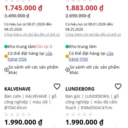
GIÁ ĐẶC BIỆT
1.745.000 ₫
GIÁ ĐẶC BIỆT
1.883.000 ₫
3.490.000 ₫
2.690.000 ₫
Có hiệu lực từ 08.01.2026 đến
Có hiệu lực từ 08.01.2026 đến
08.25.2026
08.25.2026
Cộng thêm chi phí lắp đặt có thể có
Cộng thêm chi phí lắp đặt có thể có
Kho trung tâm
Còn lại ít
Kho trung tâm
Có thể đặt hàng tại
cửa
Có thể đặt hàng tại
cửa
hàng JYSK
hàng JYSK
So sánh với các sản phẩm
So sánh với các sản phẩm
khác
khác
KALVEHAVE
LUNDEBORG
Bàn cafe | KALVEHAVE | gỗ
Bàn góc | LUNDEBORG | gỗ
công nghiệp | màu sồi |
công nghiệp | màu đá cẩm
Ø70xC45cm
thạch | R38xD50xC47cm
1.990.000 ₫
1.990.000 ₫