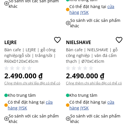
So sánh với các sản phẩm
khác
Có thể đặt hàng tại
cửa
hàng JYSK
So sánh với các sản phẩm
khác
LEJRE
NIELSHAVE
Bàn cafe | LEJRE | gỗ công
Bàn cafe | NIELSHAVE | gỗ
nghiệp/gỗ sồi | trắng/sồi |
công nghiệp | vân đá cẩm
R60xD120xC45cm
thạch | Ø70xC45cm
2.490.000 ₫
2.490.000 ₫
Cộng thêm chi phí lắp đặt có thể có
Cộng thêm chi phí lắp đặt có thể có
Kho trung tâm
Kho trung tâm
Có thể đặt hàng tại
cửa
Có thể đặt hàng tại
cửa
hàng JYSK
hàng JYSK
So sánh với các sản phẩm
So sánh với các sản phẩm
khác
khác