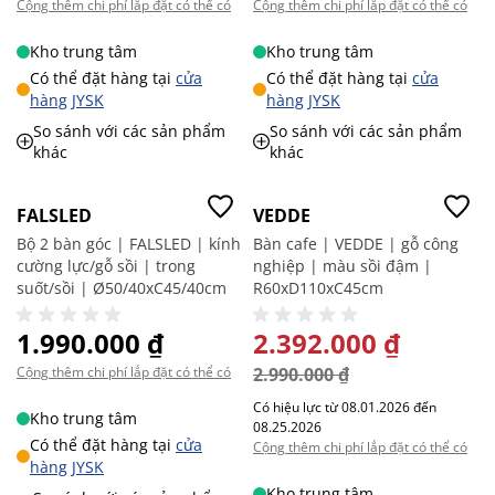
Cộng thêm chi phí lắp đặt có thể có
Cộng thêm chi phí lắp đặt có thể có
Kho trung tâm
Kho trung tâm
Có thể đặt hàng tại
cửa
Có thể đặt hàng tại
cửa
hàng JYSK
hàng JYSK
So sánh với các sản phẩm
So sánh với các sản phẩm
khác
khác
-20%
FALSLED
VEDDE
Bộ 2 bàn góc | FALSLED | kính
Bàn cafe | VEDDE | gỗ công
cường lực/gỗ sồi | trong
nghiệp | màu sồi đậm |
suốt/sồi | Ø50/40xC45/40cm
R60xD110xC45cm
1.990.000 ₫
GIÁ ĐẶC BIỆT
2.392.000 ₫
Cộng thêm chi phí lắp đặt có thể có
2.990.000 ₫
Có hiệu lực từ 08.01.2026 đến
Kho trung tâm
08.25.2026
Có thể đặt hàng tại
cửa
Cộng thêm chi phí lắp đặt có thể có
hàng JYSK
Kho trung tâm