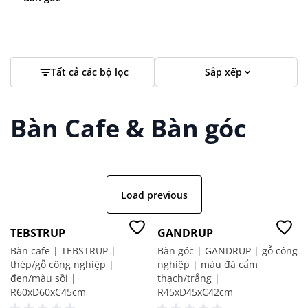
Tất cả các bộ lọc
Sắp xếp
Bàn Cafe & Bàn góc
Load previous
-50%
-30%
TEBSTRUP
GANDRUP
Bàn cafe | TEBSTRUP |
Bàn góc | GANDRUP | gỗ công
thép/gỗ công nghiệp |
nghiệp | màu đá cẩm
đen/màu sồi |
thạch/trắng |
R60xD60xC45cm
R45xD45xC42cm