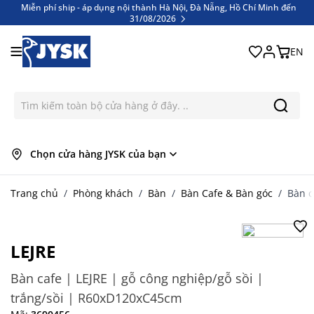
Miễn phí ship - áp dụng nội thành Hà Nội, Đà Nẵng, Hồ Chí Minh đến
31/08/2026
Bỏ qua nội dung
Miễn phí ship - áp dụng nội thành Hà Nội, Đà Nẵng, Hồ Chí Minh đến
31/08/2026
EN
Chọn cửa hàng JYSK của bạn
Trang chủ
/
Phòng khách
/
Bàn
/
Bàn Cafe & Bàn góc
/
Bàn c
LEJRE
Bàn cafe | LEJRE | gỗ công nghiệp/gỗ sồi |
trắng/sồi | R60xD120xC45cm