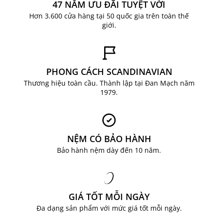
dụng, vừa mang lại điểm nhấn độc đáo cho căn
47 NĂM ƯU ĐÃI TUYỆT VỜI
phòng.
Hơn 3.600 cửa hàng tại 50 quốc gia trên toàn thế
giới.
PHONG CÁCH SCANDINAVIAN
Thương hiệu toàn cầu. Thành lập tại Đan Mạch năm
1979.
NỆM CÓ BẢO HÀNH
Bảo hành nệm dày đến 10 năm.
Bàn cafe LEJRE là sản phẩm của JYSK – thương
hiệu cung cấp giải pháp trang trí và nội thất
phong cách Bắc Âu đến từ Đan Mạch. Ngoài ra
tại JYSK bạn có thể dễ dàng tìm thấy nhiều sản
GIÁ TỐT MỖI NGÀY
phẩm với đa dạng chủng loại, chất liệu, mẫu mã
Đa dạng sản phẩm với mức giá tốt mỗi ngày.
cho bạn lựa chọn. Với hệ thống chuỗi cửa hàng