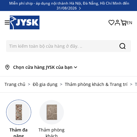
Miễn phí ship - áp dụng nội thành Hà Nội, Đà Nẵng, Hồ Chí Minh đến
31/08/2026
Bỏ qua nội dung
Miễn phí ship - áp dụng nội thành Hà Nội, Đà Nẵng, Hồ Chí Minh đến
31/08/2026
EN
Chọn cửa hàng JYSK của bạn
Trang chủ
>
Đồ gia dụng
>
Thảm phòng khách & Trang trí
>
Thảm đa
Thảm phòng
năng
khách