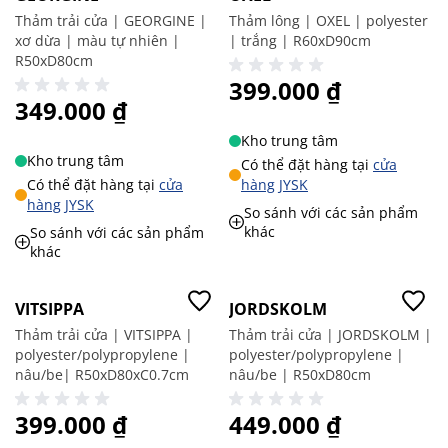
Thảm trải cửa | GEORGINE |
Thảm lông | OXEL | polyester
xơ dừa | màu tự nhiên |
| trắng | R60xD90cm
R50xD80cm
399.000 ₫
349.000 ₫
Kho trung tâm
Kho trung tâm
Có thể đặt hàng tại
cửa
Có thể đặt hàng tại
cửa
hàng JYSK
hàng JYSK
So sánh với các sản phẩm
khác
So sánh với các sản phẩm
khác
Giá tốt
VITSIPPA
JORDSKOLM
Thảm trải cửa | VITSIPPA |
Thảm trải cửa | JORDSKOLM |
polyester/polypropylene |
polyester/polypropylene |
nâu/be| R50xD80xC0.7cm
nâu/be | R50xD80cm
399.000 ₫
449.000 ₫