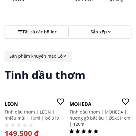
Tất cả các bộ lọc
Sắp xếp
Sản phẩm khuyến mại:
Có
Tinh dầu thơm
-50%
-20%
LEON
MOHEDA
3
Mục
Tinh dầu thơm | LEON |
Tinh dầu thơm | MOHEDA |
nhiều mùi | 10ml | bộ 3 lọ
hương gỗ bắc âu | Ø5xC11cm
| 120ml
GIÁ ĐẶC BIỆT
149.500 ₫