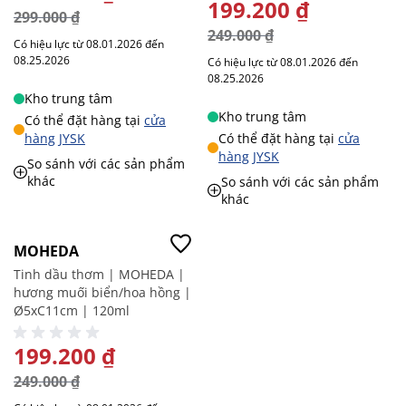
GIÁ ĐẶC BIỆT
199.200 ₫
299.000 ₫
249.000 ₫
Có hiệu lực từ 08.01.2026 đến
08.25.2026
Có hiệu lực từ 08.01.2026 đến
08.25.2026
Kho trung tâm
Kho trung tâm
Có thể đặt hàng tại
cửa
hàng JYSK
Có thể đặt hàng tại
cửa
hàng JYSK
So sánh với các sản phẩm
khác
So sánh với các sản phẩm
khác
-20%
MOHEDA
Tinh dầu thơm | MOHEDA |
hương muối biển/hoa hồng |
Ø5xC11cm | 120ml
GIÁ ĐẶC BIỆT
199.200 ₫
249.000 ₫