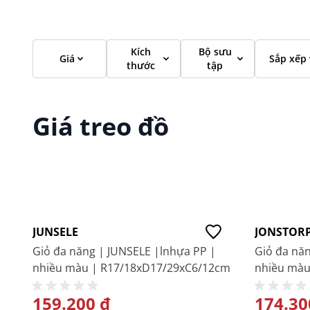
Kích
Bộ sưu
Giá
Sắp xếp
thước
tập
Giá treo đồ
-20%
-30%
Mới
Mới
JUNSELE
JONSTOR
Giỏ đa năng | JUNSELE |lnhựa PP |
Giỏ đa nă
nhiều màu | R17/18xD17/29xC6/12cm
nhiều màu
GIÁ ĐẶC BIỆT
159.200 ₫
GIÁ ĐẶC
174.30