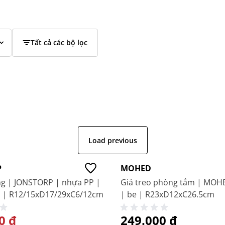
Tất cả các bộ lọc
Load previous
Giá tốt
P
MOHED
ng | JONSTORP | nhựa PP |
Giá treo phòng tắm | MOH
 | R12/15xD17/29xC6/12cm
| be | R23xD12xC26.5cm
 BIỆT
0 ₫
249.000 ₫