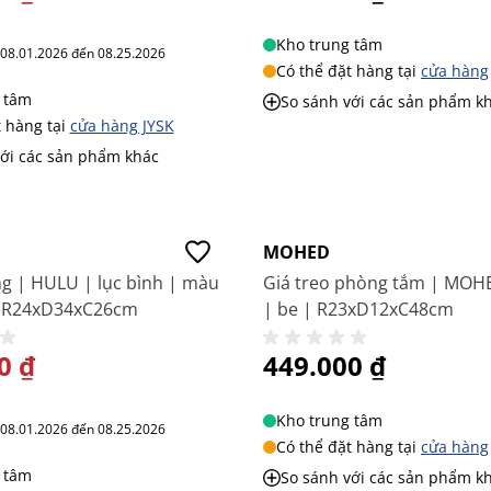
Kho trung tâm
ừ 08.01.2026 đến 08.25.2026
Có thể đặt hàng tại
cửa hàng
 tâm
So sánh với các sản phẩm k
t hàng tại
cửa hàng JYSK
với các sản phẩm khác
Giá tốt
Mới
MOHED
g | HULU | lục bình | màu
Giá treo phòng tắm | MOH
| R24xD34xC26cm
| be | R23xD12xC48cm
 BIỆT
0 ₫
449.000 ₫
Kho trung tâm
ừ 08.01.2026 đến 08.25.2026
Có thể đặt hàng tại
cửa hàng
 tâm
So sánh với các sản phẩm k