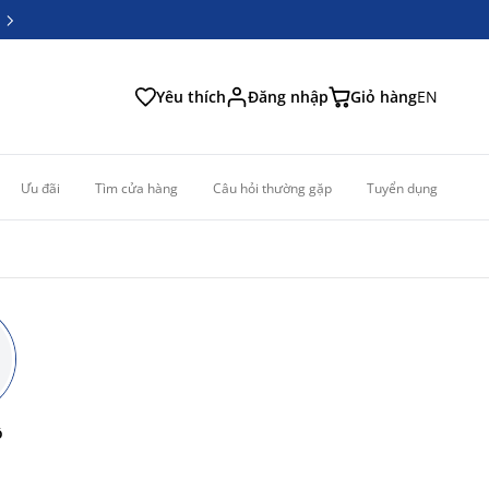
6
6
Yêu thích
Đăng nhập
Giỏ hàng
EN
Ưu đãi
Tìm cửa hàng
Câu hỏi thường gặp
Tuyển dụng
ồ