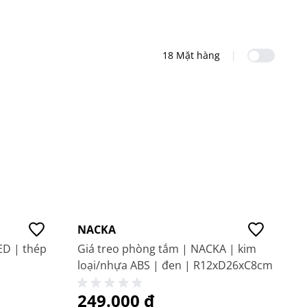
Sản ph
18 Mặt hàng
|
NACKA
ED | thép
Giá treo phòng tắm | NACKA | kim
loại/nhựa ABS | đen | R12xD26xC8cm
249.000 ₫