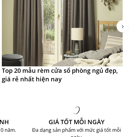
Top 20 mẫu rèm cửa sổ phòng ngủ đẹp,
T
giá rẻ nhất hiện nay
đ
ÀNH
GIÁ TỐT MỖI NGÀY
10 năm.
Đa dạng sản phẩm với mức giá tốt mỗi