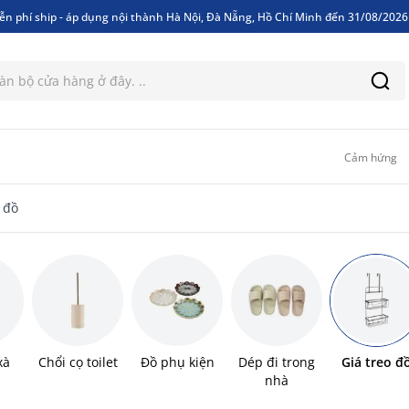
ễn phí ship - áp dụng nội thành Hà Nội, Đà Nẵng, Hồ Chí Minh đến 31/08/202
ễn phí ship - áp dụng nội thành Hà Nội, Đà Nẵng, Hồ Chí Minh đến 31/08/202
Cảm hứng
 đồ
xà
Chổi cọ toilet
Đồ phụ kiện
Dép đi trong
Giá treo đ
nhà