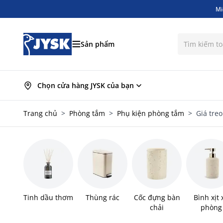
Mi
Bỏ qua nội dung
Mi
Sản phẩm
Chọn cửa hàng JYSK của bạn
Trang chủ
>
Phòng tắm
>
Phụ kiện phòng tắm
>
Giá treo
Tinh dầu thơm
Thùng rác
Cốc đựng bàn
Bình xịt 
chải
phòng