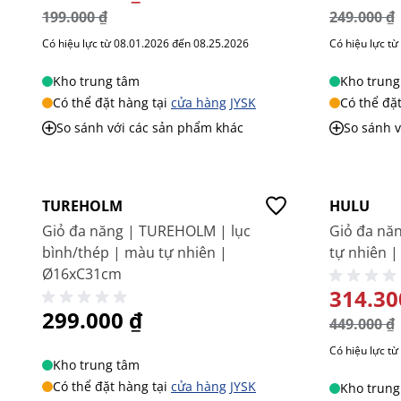
199.000 ₫
249.000 ₫
Có hiệu lực từ 08.01.2026 đến 08.25.2026
Có hiệu lực t
Kho trung tâm
Kho trung
Có thể đặt hàng tại
cửa hàng JYSK
Có thể đặ
So sánh với các sản phẩm khác
So sánh 
Giá tốt
-30%
Mới
Mới
TUREHOLM
HULU
Giỏ đa năng | TUREHOLM | lục
Giỏ đa năn
bình/thép | màu tự nhiên |
tự nhiên 
Ø16xC31cm
GIÁ ĐẶC
314.30
299.000 ₫
449.000 ₫
Có hiệu lực t
Kho trung tâm
Có thể đặt hàng tại
cửa hàng JYSK
Kho trung