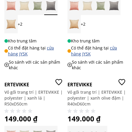
+2
+2
Kho trung tâm
Kho trung tâm
Có thể đặt hàng tại
cửa
Có thể đặt hàng tại
cửa
hàng JYSK
hàng JYSK
So sánh với các sản phẩm
So sánh với các sản phẩm
khác
khác
Giá tốt
Mới
ERTEVIKKE
ERTEVIKKE
Vỏ gối trang trí | ERTEVIKKE |
Vỏ gối trang trí | ERTEVIKKE |
polyester | xanh lá |
polyester | xanh olive đậm |
R50xD50cm
R40xD60cm
149.000 ₫
149.000 ₫