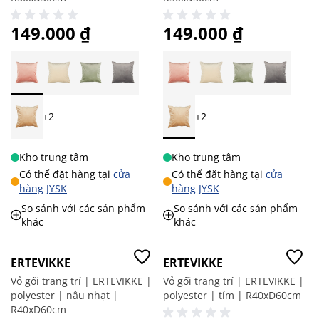
149.000 ₫
149.000 ₫
+2
+2
Kho trung tâm
Kho trung tâm
Có thể đặt hàng tại
cửa
Có thể đặt hàng tại
cửa
hàng JYSK
hàng JYSK
So sánh với các sản phẩm
So sánh với các sản phẩm
khác
khác
Giá tốt
Giá tốt
Mới
Mới
ERTEVIKKE
ERTEVIKKE
Vỏ gối trang trí | ERTEVIKKE |
Vỏ gối trang trí | ERTEVIKKE |
polyester | nâu nhạt |
polyester | tím | R40xD60cm
R40xD60cm