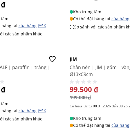
 ₫
Kho trung tâm
 tâm
Có thể đặt hàng tại
cửa hàng
t hàng tại
cửa hàng JYSK
So sánh với các sản phẩm k
với các sản phẩm khác
-50%
JIM
LF | paraffin | trắng |
Chân nến | JIM | gốm | vàn
Ø13xC9cm
 ₫
GIÁ ĐẶC BIỆT
99.500 ₫
199.000 ₫
 tâm
Có hiệu lực từ 08.01.2026 đến 08.25.
t hàng tại
cửa hàng JYSK
Kho trung tâm
với các sản phẩm khác
Có thể đặt hàng tại
cửa hàng