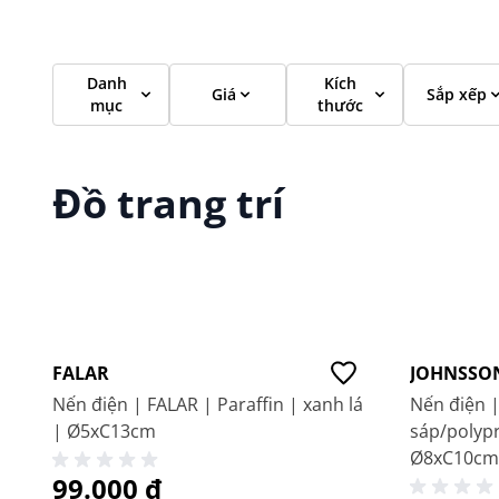
Danh
Kích
Giá
Sắp xếp
mục
thước
Đồ trang trí
Giá tốt
FALAR
JOHNSSO
Nến điện | FALAR | Paraffin | xanh lá
Nến điện 
| Ø5xC13cm
sáp/polyp
Ø8xC10cm
99.000 ₫