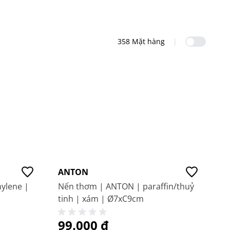
Sản ph
358 Mặt hàng
|
Giá tốt
ANTON
ylene |
Nến thơm | ANTON | paraffin/thuỷ
tinh | xám | Ø7xC9cm
99.000 ₫