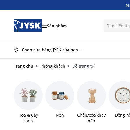
Mi
Bỏ qua nội dung
Mi
Sản phẩm
Chọn cửa hàng JYSK của bạn
Trang chủ
>
Phòng khách
>
Đồ trang trí
Hoa & Cây
Nến
Chân/cốc/khay
Đồng h
cảnh
nến