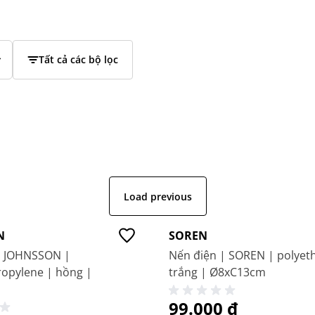
Tất cả các bộ lọc
Load previous
Giá tốt
N
SOREN
| JOHNSSON |
Nến điện | SOREN | polyeth
ropylene | hồng |
trắng | Ø8xC13cm
99.000 ₫