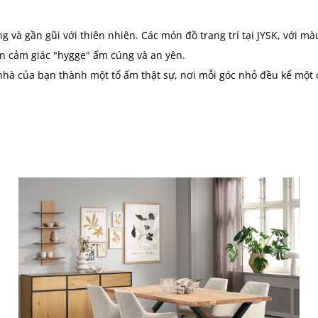
g và gần gũi với thiên nhiên. Các món đồ trang trí tại JYSK, với mà
n cảm giác "hygge" ấm cúng và an yên.
 nhà của bạn thành một tổ ấm thật sự, nơi mỗi góc nhỏ đều kể một