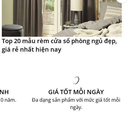
Top 20 mẫu rèm cửa sổ phòng ngủ đẹp,
T
giá rẻ nhất hiện nay
đ
ÀNH
GIÁ TỐT MỖI NGÀY
10 năm.
Đa dạng sản phẩm với mức giá tốt mỗi
ngày.