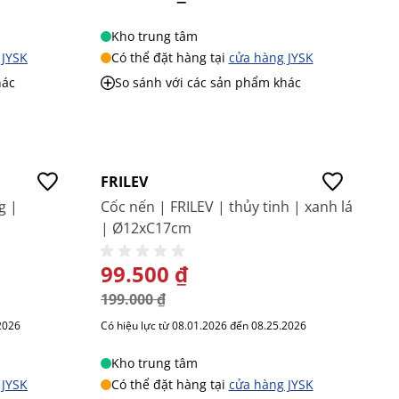
Kho trung tâm
 JYSK
Có thể đặt hàng tại
cửa hàng JYSK
hác
So sánh với các sản phẩm khác
-50%
FRILEV
g |
Cốc nến | FRILEV | thủy tinh | xanh lá
| Ø12xC17cm
GIÁ ĐẶC BIỆT
99.500 ₫
199.000 ₫
2026
Có hiệu lực từ 08.01.2026 đến 08.25.2026
Kho trung tâm
 JYSK
Có thể đặt hàng tại
cửa hàng JYSK