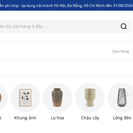
ễn phí ship - áp dụng nội thành Hà Nội, Đà Nẵng, Hồ Chí Minh đến 31/08/202
ễn phí ship - áp dụng nội thành Hà Nội, Đà Nẵng, Hồ Chí Minh đến 31/08/202
Cảm hứng
ồ
Khung ảnh
Lọ hoa
Chậu cây
Lồng đèn