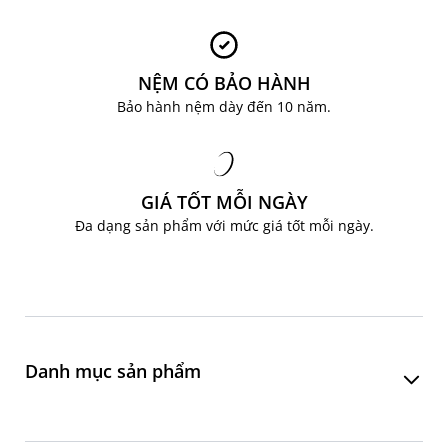
LIÊN HỆ NGAY ĐỂ ĐƯỢC TƯ VẤN
Hotline: 0904 63 60 63
Facebook:
JYSK Việt Nam
Email: ecom@jysk.vn
NỆM CÓ BẢO HÀNH
Bảo hành nệm dày đến 10 năm.
GIÁ TỐT MỖI NGÀY
Đa dạng sản phẩm với mức giá tốt mỗi ngày.
Danh mục sản phẩm