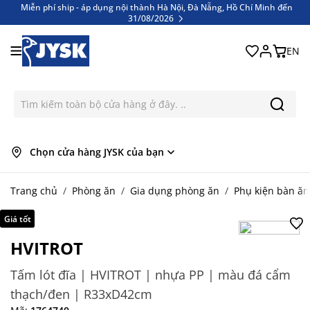
Miễn phí ship - áp dụng nội thành Hà Nội, Đà Nẵng, Hồ Chí Minh đến
31/08/2026
Bỏ qua nội dung
Miễn phí ship - áp dụng nội thành Hà Nội, Đà Nẵng, Hồ Chí Minh đến
31/08/2026
EN
Chọn cửa hàng JYSK của bạn
Trang chủ
/
Phòng ăn
/
Gia dụng phòng ăn
/
Phụ kiện bàn ăn
Giá tốt
HVITROT
Tấm lót đĩa | HVITROT | nhựa PP | màu đá cẩm
thạch/đen | R33xD42cm