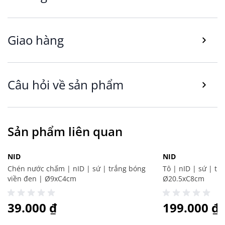
Lợi ích và công năng nổi bật của Tấm lót đĩa
HVITROT
Lợi ích thiết thực của tấm lót đĩa HVITROT đến từ
sự kết hợp giữa polypropylene và silicone, mang
Giao hàng
lại độ chắc chắn và khả năng chống trơn trượt,
giúp bảo vệ bàn ăn khỏi vết ố và trầy xước.
Với kích thước 33 cm x 42 cm, tấm lót phù hợp
Câu hỏi về sản phẩm
cho đĩa ăn thông dụng và các dụng cụ nhỏ trên
bàn ăn. Màu sắc vân đá cẩm thạch đen mang lại
vẻ ngoài hiện đại và dễ phối với các thiết kế bàn
ăn khác nhau.
Sản phẩm liên quan
Công năng chính của sản phẩm là bảo vệ mặt
bàn và tạo bề mặt tiếp xúc an toàn cho đĩa nóng
hoặc lạnh. Để tăng tính đa dụng, tấm lót có thể
NID
NID
được dùng như lớp lót dưới dụng cụ nấu ăn khi
Chén nước chấm | nID | sứ | trắng bóng
Tô | nID | sứ | tr
viền đen | Ø9xC4cm
Ø20.5xC8cm
chuẩn bị bữa ăn, làm phụ kiện trang trí bàn ăn
cho dịp tiệc nhỏ, hoặc làm tấm chắn dưới khu
39.000 ₫
199.000 ₫
vực quầy buffet tại gia đình.
Chất liệu và thiết kế: vân đá cẩm thạch/đen,