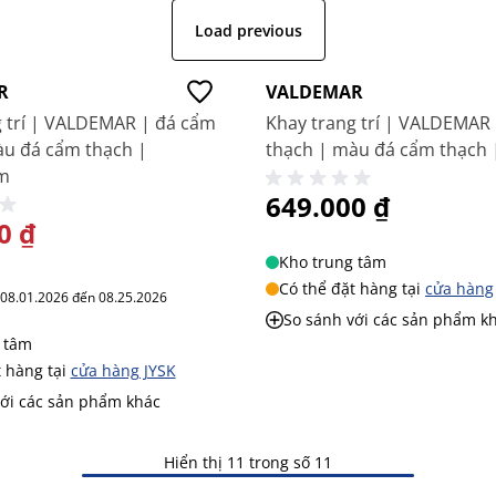
Load previous
R
VALDEMAR
g trí | VALDEMAR | đá cẩm
Khay trang trí | VALDEMAR
àu đá cẩm thạch |
thạch | màu đá cẩm thạch
m
649.000 ₫
 BIỆT
0 ₫
Kho trung tâm
Có thể đặt hàng tại
cửa hàng
ừ 08.01.2026 đến 08.25.2026
So sánh với các sản phẩm k
 tâm
t hàng tại
cửa hàng JYSK
với các sản phẩm khác
Hiển thị 11 trong số 11