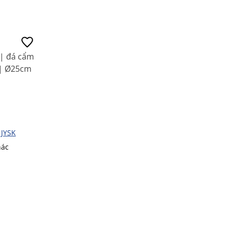
 | đá cẩm
 | Ø25cm
 JYSK
hác