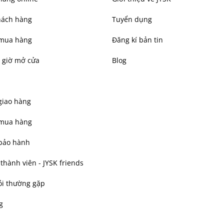
hách hàng
Tuyển dụng
mua hàng
Đăng kí bản tin
 giờ mở cửa
Blog
giao hàng
 mua hàng
bảo hành
hành viên - JYSK friends
ỏi thường gặp
g