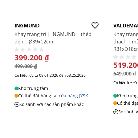
-20%
-20%
INGMUND
VALDEMA
Khay trang trí | INGMUND | thép |
Khay tran
đen | Ø39xC2cm
thạch | m
R31xD18c
GIÁ ĐẶC BIỆT
399.200 ₫
GIÁ ĐẶC
519.20
499.000 ₫
649.000 ₫
Có hiệu lực từ 08.01.2026 đến 08.25.2026
Có hiệu lực t
Kho trung tâm
Có thể đặt hàng tại
cửa hàng JYSK
Kho trung
Có thể đặ
So sánh với các sản phẩm khác
So sánh 