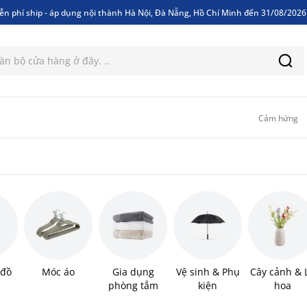
ễn phí ship - áp dụng nội thành Hà Nội, Đà Nẵng, Hồ Chí Minh đến 31/08/202
ễn phí ship - áp dụng nội thành Hà Nội, Đà Nẵng, Hồ Chí Minh đến 31/08/202
Cảm hứng
 đồ
Móc áo
Gia dụng
Vệ sinh & Phụ
Cây cảnh & 
phòng tắm
kiện
hoa