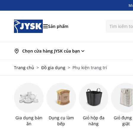
Mi
Bỏ qua nội dung
Mi
Sản phẩm
Chọn cửa hàng JYSK của bạn
Trang chủ
>
Đồ gia dụng
>
Phụ kiện trang trí
Gia dụng bàn
Dụng cụ làm
Giỏ hộp đa
Giỏ đựng
ăn
bếp
năng
giặt