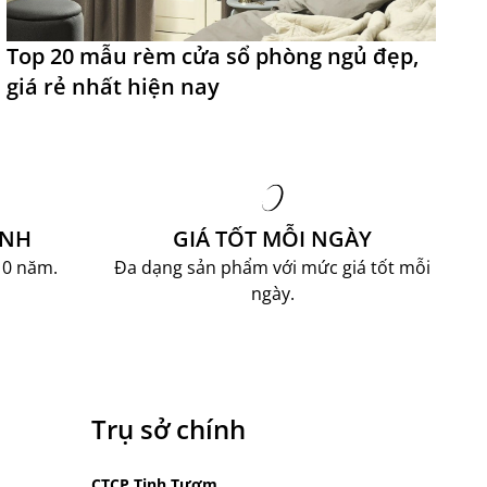
Top 20 mẫu rèm cửa sổ phòng ngủ đẹp,
T
giá rẻ nhất hiện nay
đ
ÀNH
GIÁ TỐT MỖI NGÀY
10 năm.
Đa dạng sản phẩm với mức giá tốt mỗi
ngày.
Trụ sở chính
CTCP Tinh Tươm