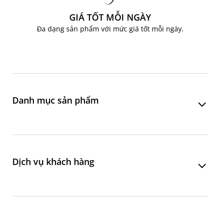
GIÁ TỐT MỖI NGÀY
Đa dạng sản phẩm với mức giá tốt mỗi ngày.
Danh mục sản phẩm
Phòng khách
Phòng ăn
Dịch vụ khách hàng
Phòng ngủ
Phòng làm việc
Liên hệ đặt hàng online