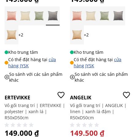
+2
+2
Kho trung tâm
Kho trung tâm
Có thể đặt hàng tại
cửa
Có thể đặt hàng tại
cửa
hàng JYSK
hàng JYSK
So sánh với các sản phẩm
So sánh với các sản phẩm
khác
khác
-50%
ERTEVIKKE
ANGELIK
Vỏ gối trang trí | ERTEVIKKE |
Vỏ gối trang trí | ANGELIK |
polyester | xanh lá |
linen | xanh lá đậm |
R50xD50cm
R50xD50cm
149.000 ₫
GIÁ ĐẶC BIỆT
149.500 ₫