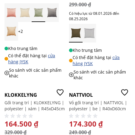
299.000 ₫
Có hiệu lực từ 08.01.2026 đến
08.25.2026
+2
Kho trung tâm
Kho trung tâm
Có thể đặt hàng tại
cửa
Có thể đặt hàng tại
cửa
hàng JYSK
hàng JYSK
So sánh với các sản phẩm
So sánh với các sản phẩm
khác
khác
-50%
-30%
KLOKKELYNG
NATTVIOL
Gối trang trí | KLOKKELYNG |
Vỏ gối trang trí | NATTVIOL |
polyester | xám | R45xD45cm
polyester | be | R40xD60cm
GIÁ ĐẶC BIỆT
164.500 ₫
GIÁ ĐẶC BIỆT
174.300 ₫
329.000 ₫
249.000 ₫