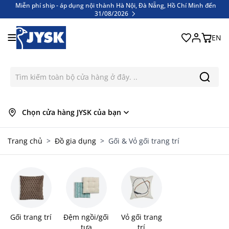
Miễn phí ship - áp dụng nội thành Hà Nội, Đà Nẵng, Hồ Chí Minh đến
31/08/2026
Bỏ qua nội dung
Miễn phí ship - áp dụng nội thành Hà Nội, Đà Nẵng, Hồ Chí Minh đến
31/08/2026
EN
Chọn cửa hàng JYSK của bạn
Trang chủ
>
Đồ gia dụng
>
Gối & Vỏ gối trang trí
Gối trang trí
Đệm ngồi/gối
Vỏ gối trang
tựa
trí