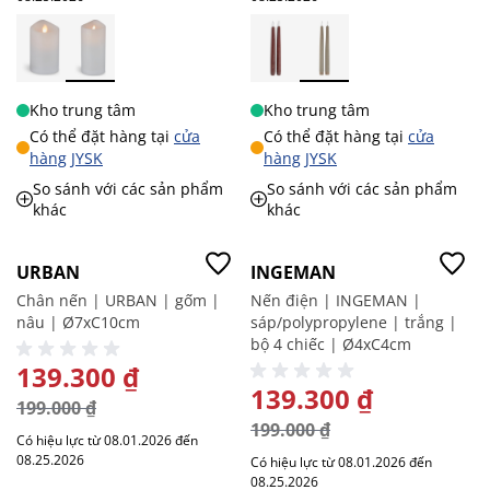
Kho trung tâm
Kho trung tâm
Có thể đặt hàng tại
cửa
Có thể đặt hàng tại
cửa
hàng JYSK
hàng JYSK
So sánh với các sản phẩm
So sánh với các sản phẩm
khác
khác
-30%
-30%
URBAN
INGEMAN
Chân nến | URBAN | gốm |
Nến điện | INGEMAN |
nâu | Ø7xC10cm
sáp/polypropylene | trắng |
bộ 4 chiếc | Ø4xC4cm
GIÁ ĐẶC BIỆT
139.300 ₫
GIÁ ĐẶC BIỆT
139.300 ₫
199.000 ₫
199.000 ₫
Có hiệu lực từ 08.01.2026 đến
08.25.2026
Có hiệu lực từ 08.01.2026 đến
08.25.2026