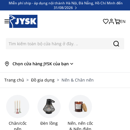
Miễn phí ship - áp dụng nội thành Hà Nội, Đà Nẵng, Hồ Chí Minh đến
31/08/2026
Bỏ qua nội dung
Miễn phí ship - áp dụng nội thành Hà Nội, Đà Nẵng, Hồ Chí Minh đến
31/08/2026
EN
Chọn cửa hàng JYSK của bạn
Trang chủ
>
Đồ gia dụng
>
Nến & Chân nến
Chân/cốc
Đèn lồng
Nến, nến cốc
nến
& Nến điện