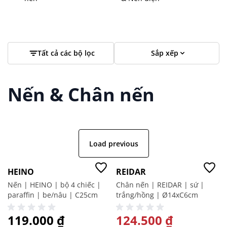
Tất cả các bộ lọc
Sắp xếp
Nến & Chân nến
Load previous
Giá tốt
-50%
HEINO
REIDAR
Nến | HEINO | bộ 4 chiếc |
Chân nến | REIDAR | sứ |
paraffin | be/nâu | C25cm
trắng/hồng | Ø14xC6cm
119.000 ₫
GIÁ ĐẶC BIỆT
124.500 ₫