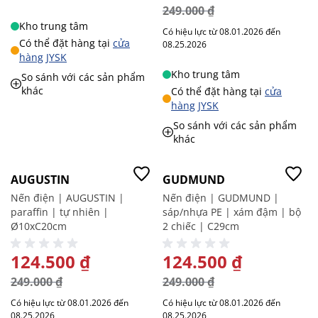
249.000 ₫
Kho trung tâm
Có hiệu lực từ 08.01.2026 đến
Có thể đặt hàng tại
cửa
08.25.2026
hàng JYSK
Kho trung tâm
So sánh với các sản phẩm
khác
Có thể đặt hàng tại
cửa
hàng JYSK
So sánh với các sản phẩm
khác
-50%
-50%
AUGUSTIN
GUDMUND
Nến điện | AUGUSTIN |
Nến điện | GUDMUND |
paraffin | tự nhiên |
sáp/nhựa PE | xám đậm | bộ
Ø10xC20cm
2 chiếc | C29cm
GIÁ ĐẶC BIỆT
124.500 ₫
GIÁ ĐẶC BIỆT
124.500 ₫
249.000 ₫
249.000 ₫
Có hiệu lực từ 08.01.2026 đến
Có hiệu lực từ 08.01.2026 đến
08.25.2026
08.25.2026