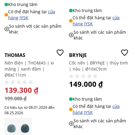
Kho trung tâm
Kho trung tâm
Có thể đặt hàng tại
cửa
hàng JYSK
Có thể đặt hàng tại
cửa
hàng JYSK
So sánh với các sản phẩm
khác
So sánh với các sản phẩm
khác
-30%
Giá tốt
THOMAS
BRYNJE
Nến điện | THOMAS | xi
Cốc nến | BRYNJE | thủy tinh
măng | xanh đậm |
| nâu | Ø10xC9cm
Ø8xC11cm
149.000 ₫
GIÁ ĐẶC BIỆT
139.300 ₫
199.000 ₫
Kho trung tâm
Có thể đặt hàng tại
cửa
Có hiệu lực từ 08.01.2026 đến
hàng JYSK
08.25.2026
So sánh với các sản phẩm
khác