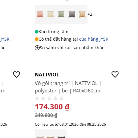
+2
Kho trung tâm
 JYSK
Có thể đặt hàng tại
cửa hàng JYSK
hác
So sánh với các sản phẩm khác
-30%
NATTVIOL
 |
Vỏ gối trang trí | NATTVIOL |
5cm
polyester | be | R40xD60cm
GIÁ ĐẶC BIỆT
174.300 ₫
249.000 ₫
2026
Có hiệu lực từ 08.01.2026 đến 08.25.2026