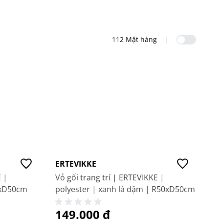
Sản ph
112 Mặt hàng
|
ERTEVIKKE
E |
Vỏ gối trang trí | ERTEVIKKE |
0xD50cm
polyester | xanh lá đậm | R50xD50cm
149.000 ₫