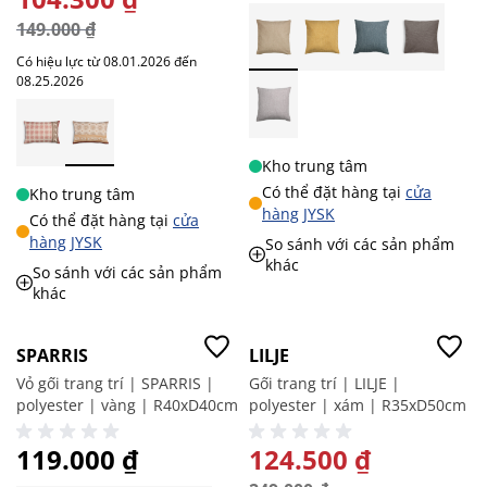
149.000 ₫
Có hiệu lực từ 08.01.2026 đến
08.25.2026
Kho trung tâm
Có thể đặt hàng tại
cửa
Kho trung tâm
hàng JYSK
Có thể đặt hàng tại
cửa
hàng JYSK
So sánh với các sản phẩm
khác
So sánh với các sản phẩm
khác
Giá tốt
-50%
SPARRIS
LILJE
Vỏ gối trang trí | SPARRIS |
Gối trang trí | LILJE |
polyester | vàng | R40xD40cm
polyester | xám | R35xD50cm
119.000 ₫
GIÁ ĐẶC BIỆT
124.500 ₫