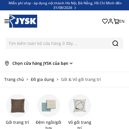
Miễn phí ship - áp dụng nội thành Hà Nội, Đà Nẵng, Hồ Chí Minh đến
31/08/2026
Bỏ qua nội dung
Miễn phí ship - áp dụng nội thành Hà Nội, Đà Nẵng, Hồ Chí Minh đến
31/08/2026
EN
Chọn cửa hàng JYSK của bạn
Trang chủ
>
Đồ gia dụng
>
Gối & Vỏ gối trang trí
Gối trang trí
Đệm ngồi/gối
Vỏ gối trang
tựa
trí