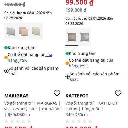
GIÁ ĐẶC BIỆT
99.500 ₫
199.000 ₫
199.000 ₫
Có hiệu lực từ 08.01.2026 đến
08.25.2026
Có hiệu lực từ 08.01.2026 đến
08.25.2026
Kho trung tâm
Kho trung tâm
Có thể đặt hàng tại
cửa
hàng JYSK
Có thể đặt hàng tại
cửa
hàng JYSK
So sánh với các sản phẩm
khác
So sánh với các sản phẩm
khác
-50%
-30%
MARIGRAS
KATTEFOT
Vỏ gối trang trí | MARIGRAS |
Vỏ gối trang trí | KATTEFOT |
viscose/polyester | xanh/xám
cotton | hồng/nâu |
| R50xD50cm
R40xD60cm
GIÁ ĐẶC BIỆT
GIÁ ĐẶC BIỆT