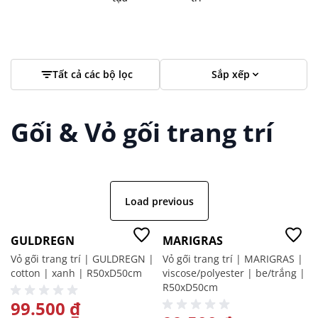
Tất cả các bộ lọc
Sắp xếp
Gối & Vỏ gối trang trí
Load previous
-50%
-50%
GULDREGN
MARIGRAS
Vỏ gối trang trí | GULDREGN |
Vỏ gối trang trí | MARIGRAS |
cotton | xanh | R50xD50cm
viscose/polyester | be/trắng |
R50xD50cm
GIÁ ĐẶC BIỆT
99.500 ₫