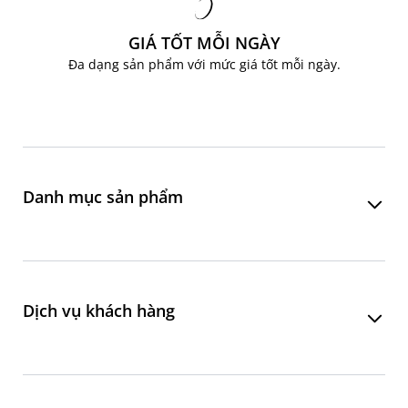
GIÁ TỐT MỖI NGÀY
Đa dạng sản phẩm với mức giá tốt mỗi ngày.
Danh mục sản phẩm
Phòng khách
Phòng ăn
Dịch vụ khách hàng
Phòng ngủ
Phòng làm việc
Liên hệ đặt hàng online