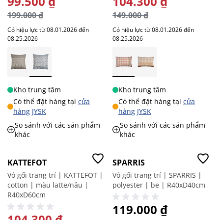
99.500 ₫
104.300 ₫
199.000 ₫
149.000 ₫
Có hiệu lực từ 08.01.2026 đến
Có hiệu lực từ 08.01.2026 đến
08.25.2026
08.25.2026
Kho trung tâm
Kho trung tâm
Có thể đặt hàng tại
cửa
Có thể đặt hàng tại
cửa
hàng JYSK
hàng JYSK
So sánh với các sản phẩm
So sánh với các sản phẩm
khác
khác
-30%
Giá tốt
KATTEFOT
SPARRIS
Vỏ gối trang trí | KATTEFOT |
Vỏ gối trang trí | SPARRIS |
cotton | màu latte/nâu |
polyester | be | R40xD40cm
R40xD60cm
119.000 ₫
GIÁ ĐẶC BIỆT
104.300 ₫