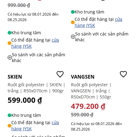
999.000 ₫
Kho trung tâm
Có hiệu lực từ 08.01.2026 đến
Có thể đặt hàng tại
cửa
08.25.2026
hàng JYSK
Kho trung tâm
So sánh với các sản phẩm
khác
Có thể đặt hàng tại
cửa
hàng JYSK
So sánh với các sản phẩm
khác
Mua 1 tặng 1
-20%
SKIEN
VANGSEN
Ruột gối polyester | SKIEN |
Ruột gối polyester |
trắng | R50xD70cm | 900gr
VANGSEN | trắng |
R50xD70cm | 550gr
599.000 ₫
GIÁ ĐẶC BIỆT
479.200 ₫
599.000 ₫
Kho trung tâm
Có thể đặt hàng tại
cửa
Có hiệu lực từ 08.01.2026 đến
hàng JYSK
08.25.2026