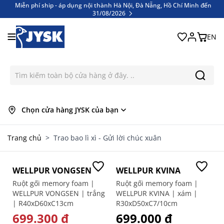
Miễn phí ship - áp dụng nội thành Hà Nội, Đà Nẵng, Hồ Chí Minh đến
31/08/2026
Bỏ qua nội dung
Miễn phí ship - áp dụng nội thành Hà Nội, Đà Nẵng, Hồ Chí Minh đến
31/08/2026
EN
Chọn cửa hàng JYSK của bạn
Trang chủ
>
Trao bao lì xì - Gửi lời chúc xuân
-30%
Mua 1 tặng 1
WELLPUR VONGSEN
WELLPUR KVINA
Ruột gối memory foam |
Ruột gối memory foam |
WELLPUR VONGSEN | trắng
WELLPUR KVINA | xám |
| R40xD60xC13cm
R30xD50xC7/10cm
GIÁ ĐẶC BIỆT
699.300 ₫
699.000 ₫