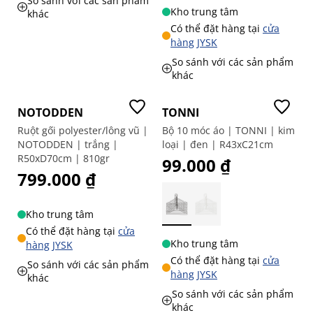
So sánh với các sản phẩm
Kho trung tâm
khác
Có thể đặt hàng tại
cửa
hàng JYSK
So sánh với các sản phẩm
khác
Mua 1 tặng 1
Mua 1 tặng 1
NOTODDEN
TONNI
Ruột gối polyester/lông vũ |
Bộ 10 móc áo | TONNI | kim
NOTODDEN | trắng |
loại | đen | R43xC21cm
R50xD70cm | 810gr
99.000 ₫
799.000 ₫
Kho trung tâm
Có thể đặt hàng tại
cửa
Kho trung tâm
hàng JYSK
Có thể đặt hàng tại
cửa
So sánh với các sản phẩm
hàng JYSK
khác
So sánh với các sản phẩm
khác