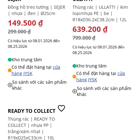
Đồng hồ treo tường | SEJER
Thùng rác | ULLATTI | kim
| nhựa | đen | Ø25cm
loại/nhựa PE | be |
R18xD36.2xC38.2cm | 12L
GIÁ ĐẶC BIỆT
149.500 ₫
GIÁ ĐẶC BIỆT
639.200 ₫
299.000 ₫
799.000 ₫
Có hiệu lực từ 08.01.2026 đến
08.25.2026
Có hiệu lực từ 08.01.2026 đến
08.25.2026
Kho trung tâm
Kho trung tâm
Có thể đặt hàng tại
cửa
hàng JYSK
Có thể đặt hàng tại
cửa
hàng JYSK
So sánh với các sản phẩm
khác
So sánh với các sản phẩm
khác
-30%
READY TO COLLECT
Thùng rác | READY TO
COLLECT | nhựa PP |
trắng/xám nhạt |
R19xD25xC33cm | 10L