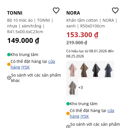
-30%
TONNI
NORA
Bộ 10 móc áo | TONNI |
Khăn tắm cotton | NORA |
nhựa | xám/trắng |
xanh | R50xD100cm
R41.5xD0.6xC23cm
GIÁ ĐẶC BIỆT
153.300 ₫
149.000 ₫
219.000 ₫
Có hiệu lực từ 08.01.2026 đến
Kho trung tâm
08.25.2026
Có thể đặt hàng tại
cửa
hàng JYSK
So sánh với các sản phẩm
khác
+3
Kho trung tâm
Có thể đặt hàng tại
cửa
hàng JYSK
So sánh với các sản phẩm