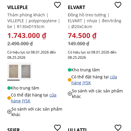
VILLEPLE
ELVART
Thảm phòng khách |
Đồng hồ treo tường |
VILLEPLE | polypropylene |
ELVART | nhựa | đen/trắng
be | R130xD193cm
| Ø20xC4cm
GIÁ ĐẶC BIỆT
1.743.000 ₫
GIÁ ĐẶC BIỆT
74.500 ₫
2.490.000 ₫
149.000 ₫
Có hiệu lực từ 08.01.2026 đến
Có hiệu lực từ 08.01.2026 đến
08.25.2026
08.25.2026
Kho trung tâm
Có thể đặt hàng tại
cửa
hàng JYSK
Kho trung tâm
So sánh với các sản phẩm
Có thể đặt hàng tại
cửa
khác
hàng JYSK
So sánh với các sản phẩm
khác
-50%
-20%
SEJER
ULLATTI