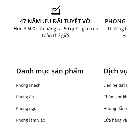
năng tiện dụng, trong đó ruột gối memory foam
hiệu trang trí và nội thất phong cách Bắc Âu đến
gia dụng, đồ trang trí, chăn ga gối đệm chất lượn
47 NĂM ƯU ĐÃI TUYỆT VỜI
PHONG 
Cùng với hệ thống showroom bán lẻ, kênh bán hàng
tiện lợi, JYSK mong muốn mang đến trải nghiệm 
Hơn 3.600 cửa hàng tại 50 quốc gia trên
Thương hi
toàn thế giới.
Đ
LIÊN HỆ NGAY ĐỂ ĐƯỢC TƯ VẤN
Hotline: 0904 63 60 63
Facebook:
JYSK Việt Nam
Email: ecom@jysk.vn
Danh mục sản phẩm
Dịch v
Phòng khách
Liên hệ đặt 
Phòng ăn
Chăm sóc k
Phòng ngủ
Hướng dẫn 
Phòng làm việc
Cửa hàng và