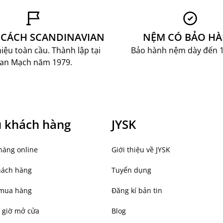
 WELLPUR VONGSEN, sản phẩm của JYSK – thương
 từ Đan Mạch. JYSK cung cấp nhiều sản phẩm nội thất,
g cho bạn thoải mái lựa chọn cho tổ ấm của mình.
CÁCH SCANDINAVIAN
NỆM CÓ BẢO H
 online đa dạng cùng dịch vụ giao, lắp ráp tại nhà
mua sắm thân thiện cho Khách hàng.
ệu toàn cầu. Thành lập tại
Bảo hành nệm dày đến 
an Mạch năm 1979.
ụ khách hàng
JYSK
hàng online
Giới thiệu về JYSK
hách hàng
Tuyển dụng
mua hàng
Đăng kí bản tin
 giờ mở cửa
Blog