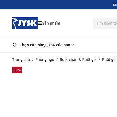
Mi
Bỏ qua nội dung
Mi
Sản phẩm
Chọn cửa hàng JYSK của bạn
Trang chủ
/
Phòng ngủ
/
Ruột chăn & Ruột gối
/
Ruột gố
-30%