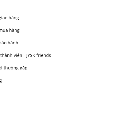
giao hàng
 mua hàng
bảo hành
hành viên - JYSK friends
ỏi thường gặp
g