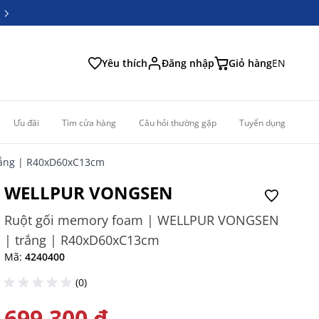
6
6
Yêu thích
Đăng nhập
Giỏ hàng
EN
Ưu đãi
Tìm cửa hàng
Câu hỏi thường gặp
Tuyển dụng
rắng | R40xD60xC13cm
WELLPUR VONGSEN
Ruột gối memory foam | WELLPUR VONGSEN
| trắng | R40xD60xC13cm
Mã:
4240400
(0)
699.300 ₫