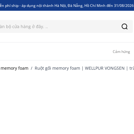
ễn phí ship - áp dụng nội thành Hà Nội, Đà Nẵng, Hồ Chí Minh đến 31/08/202
ễn phí ship - áp dụng nội thành Hà Nội, Đà Nẵng, Hồ Chí Minh đến 31/08/202
Cảm hứng
i memory foam
/
Ruột gối memory foam | WELLPUR VONGSEN | t