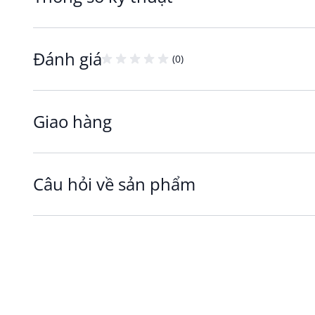
Đánh giá
(0)
Ruột gối memory foam WELLPUR VONGSEN có kích
nhiều ưu điểm như sau:
Giao hàng
Thiết kế nâng đỡ cơ thể
Ruột gối memory foam WELLPUR VONGSEN nguyên k
phần tiếp xúc, có khả năng làm giảm áp lực cho các
Câu hỏi về sản phẩm
được nâng đỡ nhẹ nhàng, dễ đi vào giấc ngủ sâu v
Thoáng khí & An toàn sức khỏe
Vỏ gối bằng chất liệu 100% polyester cùng thiết kế 
giúp không khí lưu thông vào bên trong, làm thoán
và vi khuẩn, an toàn và tốt cho sức khỏe.
Ruột gối memory foam WELLPUR VONGSEN ba
dễ dàng tháo rời tách biệt với ruột gối để vệ sinh.
Hoàn thiện không gian ngôi nhà với đầy đủ công 