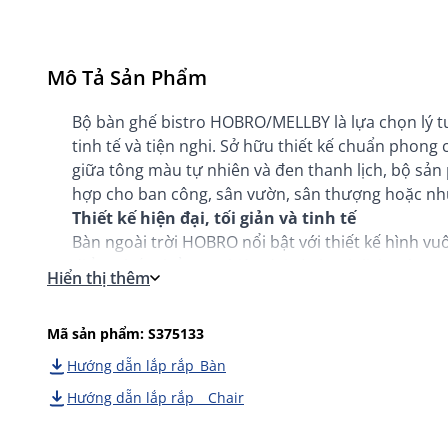
Mô Tả Sản Phẩm
Bộ bàn ghế bistro HOBRO/MELLBY là lựa chọn lý tư
tinh tế và tiện nghi. Sở hữu thiết kế chuẩn phong
giữa tông màu tự nhiên và đen thanh lịch, bộ sả
hợp cho ban công, sân vườn, sân thượng hoặc nh
Thiết kế hiện đại, tối giản và tinh tế
Bàn ngoài trời HOBRO nổi bật với thiết kế hình vu
điểm nhấn thẩm mỹ hiện đại và thanh lịch. Tông 
Hiển thị thêm
gần gũi, đồng thời dễ dàng kết hợp với nhiều pho
70x70x73cm, bàn mang đến không gian sử dụng t
Mã sản phẩm: S375133
thư giãn ngoài trời.
Đi kèm là 2 ghế ngoài trời MELLBY với thiết kế tha
Hướng dẵn lắp rắp_Bàn
mang lại tư thế ngồi thoải mái và thư giãn trong t
Hướng dẵn lắp rắp _ Chair
chóng, giúp tiết kiệm diện tích và thuận tiện khi 
gian sống linh hoạt.