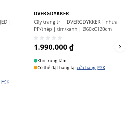
Mới
DVERGDYKKER
S
JED |
Cây trang trí | DVERGDYKKER | nhựa
C
|
PP/thép | tím/xanh | Ø60xC120cm
P
1.990.000 ₫
9
Kho trung tâm
Có thể đặt hàng tại
cửa hàng JYSK
 JYSK