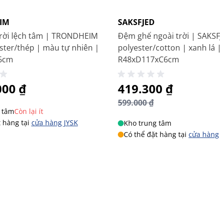
-30%
hông gian nhỏ
IM
SAKSFJED
ời
trời lệch tâm | TRONDHEIM
Đệm ghế ngoài trời | SAKSF
ester/thép | màu tự nhiên |
polyester/cotton | xanh lá 
i
6cm
R48xD117xC6cm
i
lại sự tiện nghi mà còn góp phần nâng cao tính
000 ₫
Giá đặc biệt
419.300 ₫
tưởng để bạn tận hưởng cà phê buổi sáng, đọc sách,
599.000 ₫
gày dài.
 tâm
Còn lại ít
sân thượng, Góc café tại nhà, Không gian ngoài trời
t hàng tại
cửa hàng JYSK
Kho trung tâm
Có thể đặt hàng tại
cửa hàng
hế bistro HOBRO/MELLBY – giải pháp ngoại thất bền
Bắc Âu, giúp bạn tận hưởng trọn vẹn những khoảnh