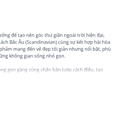
ởng để tạo nên góc thư giãn ngoài trời hiện đại,
 cách Bắc Âu (Scandinavian) cùng sự kết hợp hài hòa
n phẩm mang đến vẻ đẹp tối giản nhưng nổi bật, phù
ững không gian sống nhỏ gọn.
ông gọn gàng cùng chân bàn tulip cách điệu, tạo
màu tự nhiên của mặt bàn mang lại cảm giác ấm áp,
ng cách không gian khác nhau. Với kích thước
hoải mái cho những bữa ăn nhẹ, cà phê sáng hoặc
nh thoát, hiện đại. Lưng ghế cao giúp nâng đỡ cơ thể,
hời gian dài. Đặc biệt, ghế có thể gấp gọn nhanh
di chuyển hoặc lưu trữ, rất phù hợp với những không