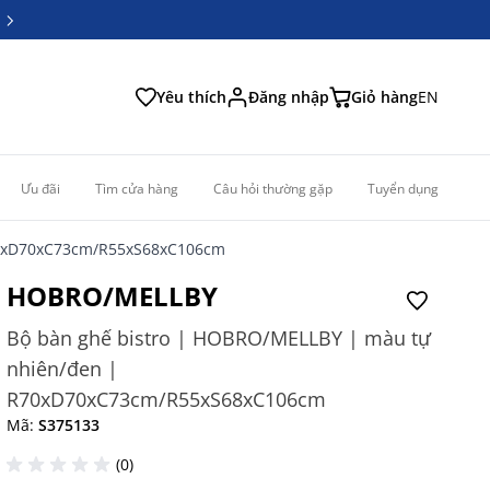
6
6
Yêu thích
Đăng nhập
Giỏ hàng
EN
Ưu đãi
Tìm cửa hàng
Câu hỏi thường gặp
Tuyển dụng
70xD70xC73cm/R55xS68xC106cm
HOBRO/MELLBY
Bộ bàn ghế bistro | HOBRO/MELLBY | màu tự
nhiên/đen |
R70xD70xC73cm/R55xS68xC106cm
Mã:
S375133
(0)