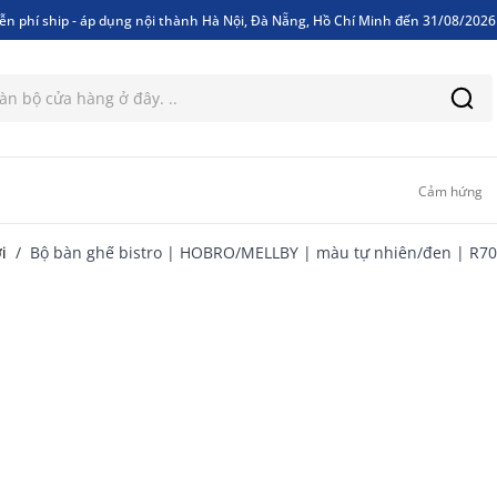
ễn phí ship - áp dụng nội thành Hà Nội, Đà Nẵng, Hồ Chí Minh đến 31/08/202
ễn phí ship - áp dụng nội thành Hà Nội, Đà Nẵng, Hồ Chí Minh đến 31/08/202
Cảm hứng
i
/
Bộ bàn ghế bistro | HOBRO/MELLBY | màu tự nhiên/đen | R