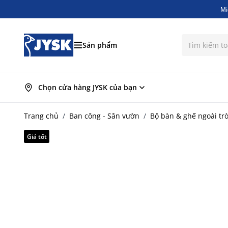
Mi
Bỏ qua nội dung
Mi
Sản phẩm
Chọn cửa hàng JYSK của bạn
Trang chủ
/
Ban công - Sân vườn
/
Bộ bàn & ghế ngoài trờ
Giá tốt