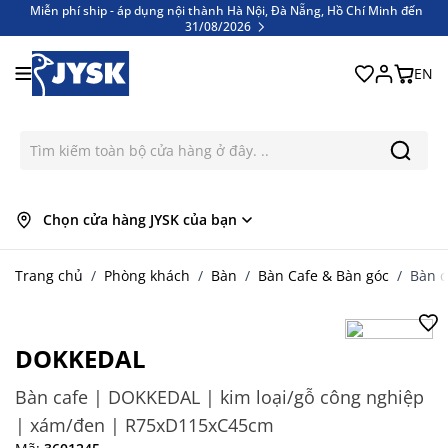
Miễn phí ship - áp dụng nội thành Hà Nội, Đà Nẵng, Hồ Chí Minh đến
31/08/2026
Bỏ qua nội dung
Miễn phí ship - áp dụng nội thành Hà Nội, Đà Nẵng, Hồ Chí Minh đến
31/08/2026
EN
Chọn cửa hàng JYSK của bạn
Trang chủ
/
Phòng khách
/
Bàn
/
Bàn Cafe & Bàn góc
/
Bàn c
DOKKEDAL
Bàn cafe | DOKKEDAL | kim loại/gỗ công nghiệp
| xám/đen | R75xD115xC45cm