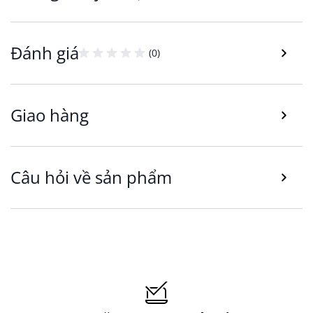
Đánh giá
(0)
Đặc điểm nổi bật:
Sản phẩm bàn cà phê Dokkedal có kết cấu chắc
Giao hàng
chắn, thiết kế hiện đại và tinh tế: Mặt bàn hình
chữ nhật làm từ gỗ công nghiệp đã qua quy
trình sản xuất tiêu chuẩn, bề mặt được phủ vật
liệu Melamine có độ bền cao, khả năng chống
Câu hỏi về sản phẩm
thấm nước, chống mối mọt, không cong vênh,
an toàn cho người sử dụng và dễ dàng vệ sinh.
Kết cấu khung/chân bàn Dokkedal được làm từ
kim loại sơn tĩnh điện bền và chắc chắn.
Màu đen kết hợp màu xám mang tới 1 tổng thể
màu sắc hài hòa và tinh tế. Dễ dàng kết hợp
cùng các sản phẩm khác làm điểm nhấn cho
không gian phòng.