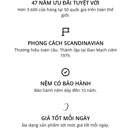
47 NĂM ƯU ĐÃI TUYỆT VỜI
Hơn 3.600 cửa hàng tại 50 quốc gia trên toàn thế
giới.
PHONG CÁCH SCANDINAVIAN
Thương hiệu toàn cầu. Thành lập tại Đan Mạch năm
1979.
Bàn cafe DOKKEDAL là sản phẩm của JYSK –
NỆM CÓ BẢO HÀNH
thương hiệu cung cấp giải pháp trang trí và nội
Bảo hành nệm dày đến 10 năm.
thất phong cách Bắc Âu đến từ Đan Mạch. Ngoài
ra tại JYSK bạn có thể dễ dàng tìm thấy nhiều sản
phẩm với đa dạng chủng loại, chất liệu, mẫu mã
cho bạn lựa chọn. Với hệ thống chuỗi cửa hàng
GIÁ TỐT MỖI NGÀY
cùng kênh bán hàng online vận hành ổn định,
Đa dạng sản phẩm với mức giá tốt mỗi ngày.
đội ngũ chăm sóc khách hàng chuyên nghiệp,