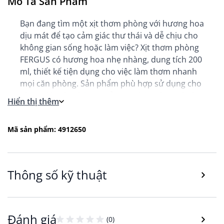
Mô Tả Sản Phẩm
Bạn đang tìm một xịt thơm phòng với hương hoa
dịu mát để tạo cảm giác thư thái và dễ chịu cho
không gian sống hoặc làm việc? Xịt thơm phòng
FERGUS có hương hoa nhẹ nhàng, dung tích 200
ml, thiết kế tiện dụng cho việc làm thơm nhanh
mọi căn phòng. Sản phẩm phù hợp sử dụng cho
phòng khách, phòng ngủ, văn phòng hoặc ô tô.
Hiển thị thêm
Lợi ích và công năng nổi bật của Xịt thơm
phòng FERGUS
Mã sản phẩm: 4912650
Lợi ích chính: mang lại mùi thơm hoa dịu mát,
nhanh chóng làm mới không gian; thiết kế tiện
dụng để phun ở mọi vị trí trong nhà hoặc xe hơi.
Sử dụng cho phòng khách hoặc phòng ngủ để
Thông số kỹ thuật
tạo mùi thơm mát nhẹ nhàng; dùng ở trên quầy
làm việc hoặc bàn trà để mang lại cảm giác dễ
chịu cho không gian làm việc hoặc thư giãn.
Đánh giá
(0)