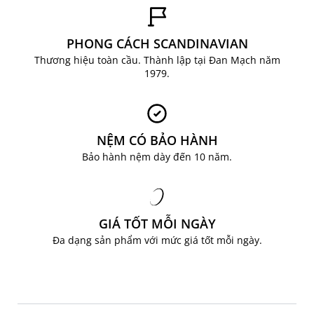
cần hoặc tạo không gian thơm tươi ngay lập tức
trước khi tiếp khách; có thể dùng để làm phụ
kiện cho buổi tối thư giãn.
PHONG CÁCH SCANDINAVIAN
Chú ý: có thể gây dị ứng nên cần lưu ý khi sử
Thương hiệu toàn cầu. Thành lập tại Đan Mạch năm
dụng.òn, cổ điển, lớp thủy tinh bao quanh giúp
1979.
ngọn nến cháy an toàn và cho ánh sáng đều.
An toàn và bảo quản: luôn để xa vật dễ cháy và
theo dõi khi đốt; giữ ngoài tầm với trẻ em và thú
nuôi, lau nhẹ bằng khăn mềm; để nguội trước
NỆM CÓ BẢO HÀNH
khi di chuyển; tránh để nước hoặc chất lỏng vào
Bảo hành nệm dày đến 10 năm.
phần sáp chưa cháy.
Hoàn thiện không gian ngôi nhà với đầy đủ công
năng, tiện nghi và thẩm mỹ cùng những sản
phẩm đa năng tiện dụng, trong đó Xịt thơm
GIÁ TỐT MỖI NGÀY
phòng FERGUS là sản phẩm của JYSK – Chuỗi
Đa dạng sản phẩm với mức giá tốt mỗi ngày.
bán lẻ nội thất và trang trí phong cách
Scandinavian đến từ Đan Mạch. Tại JYSK cung
cấp nhiều sản phẩm nội thất, gia dụng, đồ trang
trí, chăn ga gối đệm chất lượng cho bạn thoải