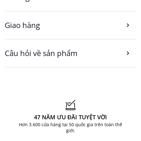
Giao hàng
Câu hỏi về sản phẩm
Xịt thơm phòng FERGUS hương hoa dịu mát.
Quy cách và kích thước: dung tích 200 ml; đường
47 NĂM ƯU ĐÃI TUYỆT VỜI
kính 5 cm, cao 17 cm cho thiết kế cầm nắm vừa
Hơn 3.600 cửa hàng tại 50 quốc gia trên toàn thế
vặn và dễ cất giữ ở nhiều vị trí.
giới.
Công năng: sử dụng để làm mới phòng mỗi khi