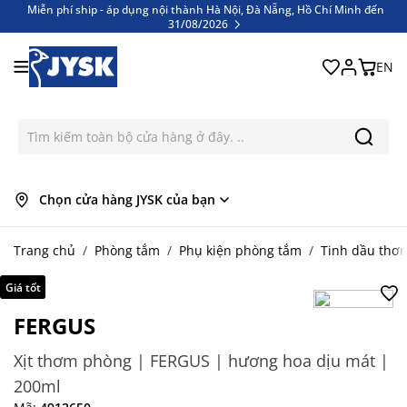
Miễn phí ship - áp dụng nội thành Hà Nội, Đà Nẵng, Hồ Chí Minh đến
31/08/2026
Bỏ qua nội dung
Miễn phí ship - áp dụng nội thành Hà Nội, Đà Nẵng, Hồ Chí Minh đến
31/08/2026
EN
Chọn cửa hàng JYSK của bạn
Trang chủ
/
Phòng tắm
/
Phụ kiện phòng tắm
/
Tinh dầu thơ
Giá tốt
FERGUS
Xịt thơm phòng | FERGUS | hương hoa dịu mát |
200ml