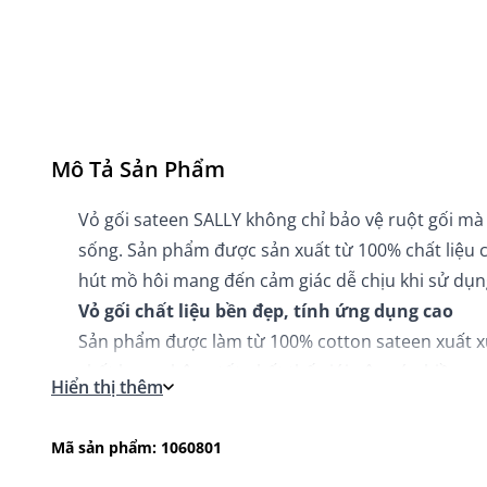
Mô Tả Sản Phẩm
Vỏ gối sateen SALLY không chỉ bảo vệ ruột gối mà
sống. Sản phẩm được sản xuất từ 100% chất liệu
hút mồ hôi mang đến cảm giác dễ chịu khi sử dụn
Vỏ gối chất liệu bền đẹp, tính ứng dụng cao
Sản phẩm được làm từ 100% cotton sateen xuất xứ 
chất lượng bông tốt nhất thế giới nên có nhiều ư
Hiển thị thêm
tình trạng hầm bí và giặt nhanh khô.
Tông nền trang nhã, sản phẩm còn góp phần làm
Mã sản phẩm: 1060801
thiện với đường may ẩn, có khóa kéo chắc chắn gi