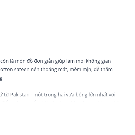
 còn là món đồ đơn giản giúp làm mới không gian
 cotton sateen nên thoáng mát, mềm mịn, dễ thấm
g.
từ Pakistan - một trong hai vựa bông lớn nhất với
u điểm như hút ẩm tốt, thoáng khí, mềm mại, hạn chế
 đẹp cho không gian phòng ngủ. Sản phẩm hoàn
úp thao tác tháo/lồng ruột chăn/gối dễ dàng, kín