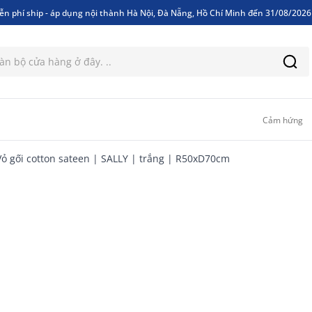
ễn phí ship - áp dụng nội thành Hà Nội, Đà Nẵng, Hồ Chí Minh đến 31/08/202
ễn phí ship - áp dụng nội thành Hà Nội, Đà Nẵng, Hồ Chí Minh đến 31/08/202
Cảm hứng
Vỏ gối cotton sateen | SALLY | trắng | R50xD70cm