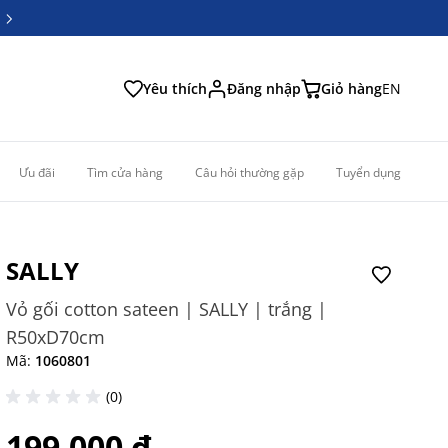
6
6
Yêu thích
Đăng nhập
Giỏ hàng
EN
Ưu đãi
Tìm cửa hàng
Câu hỏi thường gặp
Tuyển dụng
SALLY
Vỏ gối cotton sateen | SALLY | trắng |
R50xD70cm
Mã:
1060801
(0)
199.000 ₫