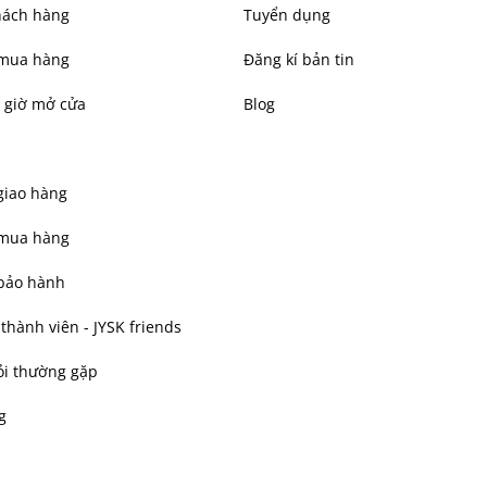
hách hàng
Tuyển dụng
mua hàng
Đăng kí bản tin
 giờ mở cửa
Blog
giao hàng
 mua hàng
bảo hành
hành viên - JYSK friends
ỏi thường gặp
g