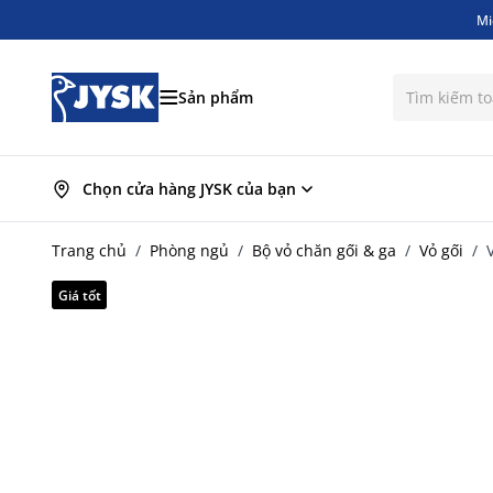
Mi
Bỏ qua nội dung
Mi
Sản phẩm
Chọn cửa hàng JYSK của bạn
Trang chủ
/
Phòng ngủ
/
Bộ vỏ chăn gối & ga
/
Vỏ gối
/
Giá tốt