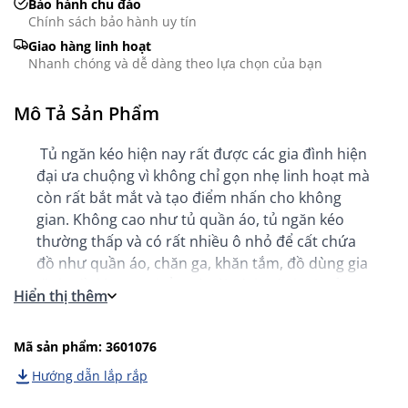
Bảo hành chu đáo
Chính sách bảo hành uy tín
Giao hàng linh hoạt
Nhanh chóng và dễ dàng theo lựa chọn của bạn
Mô Tả Sản Phẩm
T
ủ ng
ăn k
éo hi
ện nay rất
đư
ợc c
ác gia
đ
ình
hi
ện
đ
ại
ưa chu
ộng
v
ì
không
ch
ỉ gọn
nhẹ
linh
hoạt
m
à
còn r
ất bắt
mắt
v
à
t
ạo
đi
ểm nhấn cho
kh
ông
gian
.
Không
cao nh
ư t
ủ quần
áo
,
t
ủ
ng
ăn k
éo
th
ư
ờng
thấp v
à có r
ất nhiều
ô nh
ỏ
đ
ể cất chứa
đ
ồ nh
ư qu
ần
áo, ch
ăn ga, khăn t
ắm,
đ
ồ d
ùng gia
đ
ình
,
đ
ồ
l
ót, m
ỹ phẩm v
à túi xách các
lo
ại
. Tủ
Hiển thị thêm
ng
ăn
k
éo
VEDDE v
ới thiết kế
tối
giản
nh
ưng
đa
d
ụng l
à s
ự
lựa
chọn
l
ý t
ư
ởng
đ
áp
ứng c
ác
yêu
Mã sản phẩm: 3601076
c
ầu
kể
tr
ên.
Hướng dẵn lắp rắp