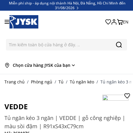
Miễn phí ship - áp dụng nội thành Hà Nội, Đà Nẵng, Hồ Chí Minh đến
31/08/2026
Bỏ qua nội dung
Miễn phí ship - áp dụng nội thành Hà Nội, Đà Nẵng, Hồ Chí Minh đến
31/08/2026
EN
Chọn cửa hàng JYSK của bạn
Trang chủ
/
Phòng ngủ
/
Tủ
/
Tủ ngăn kéo
/
Tủ ngăn kéo 3 
VEDDE
Tủ ngăn kéo 3 ngăn | VEDDE | gỗ công nghiệp |
màu sồi đậm | R91xS43xC79cm