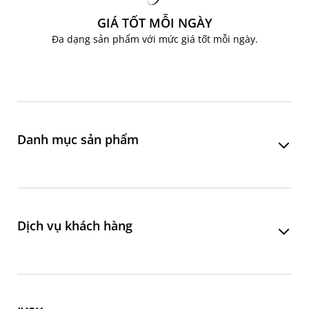
GIÁ TỐT MỖI NGÀY
Đa dạng sản phẩm với mức giá tốt mỗi ngày.
Danh mục sản phẩm
Phòng khách
Phòng ăn
Dịch vụ khách hàng
Phòng ngủ
Phòng làm việc
Liên hệ đặt hàng online
Phòng tắm