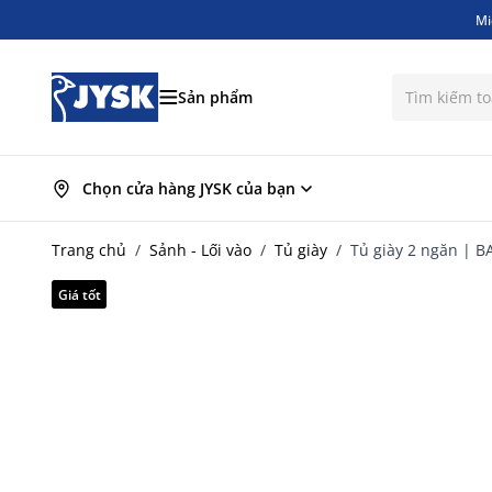
Mi
Bỏ qua nội dung
Mi
Sản phẩm
Chọn cửa hàng JYSK của bạn
Trang chủ
/
Sảnh - Lối vào
/
Tủ giày
/
Tủ giày 2 ngăn | 
Giá tốt