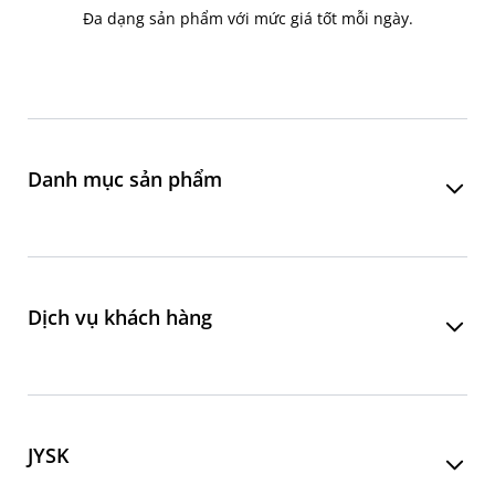
Đa dạng sản phẩm với mức giá tốt mỗi ngày.
Danh mục sản phẩm
Phòng khách
Phòng ăn
Dịch vụ khách hàng
Phòng ngủ
Phòng làm việc
Liên hệ đặt hàng online
Phòng tắm
Chăm sóc khách hàng
JYSK
Sảnh - Lối vào