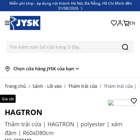
Miễn phí ship - áp dụng nội thành Hà Nội, Đà Nẵng, Hồ Chí Minh đến
31/08/2026
Bỏ qua nội dung
Miễn phí ship - áp dụng nội thành Hà Nội, Đà Nẵng, Hồ Chí Minh đến
31/08/2026
EN
Chọn cửa hàng JYSK của bạn
Trang chủ
/
Sảnh - Lối vào
/
Thảm trải cửa
/
Thảm trải cửa |
Giá tốt
HAGTRON
Thảm trải cửa | HAGTRON | polyester | xám
đậm | R60xD80cm