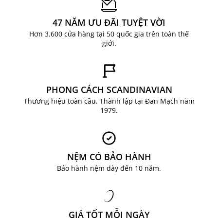
tâm khi mua sắm. Mua ngay Thảm trải cửa
HAGTRON chất lượng với giá cả hợp lý cho gia
47 NĂM ƯU ĐÃI TUYỆT VỜI
đình tại JYSK.
Hơn 3.600 cửa hàng tại 50 quốc gia trên toàn thế
giới.
LIÊN HỆ NGAY ĐỂ ĐƯỢC TƯ VẤN
Hotline: 0904 63 60 63
Facebook:
JYSK Việt Nam
Email: ecom@jysk.vn
PHONG CÁCH SCANDINAVIAN
Thương hiệu toàn cầu. Thành lập tại Đan Mạch năm
1979.
NỆM CÓ BẢO HÀNH
Bảo hành nệm dày đến 10 năm.
GIÁ TỐT MỖI NGÀY