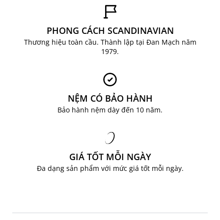
LIÊN HỆ NGAY ĐỂ ĐƯỢC TƯ VẤN
Hotline: 0904 63 60 63
PHONG CÁCH SCANDINAVIAN
Facebook:
JYSK Việt Nam
Email: ecom@jysk.vn
Thương hiệu toàn cầu. Thành lập tại Đan Mạch năm
1979.
NỆM CÓ BẢO HÀNH
Bảo hành nệm dày đến 10 năm.
GIÁ TỐT MỖI NGÀY
Đa dạng sản phẩm với mức giá tốt mỗi ngày.