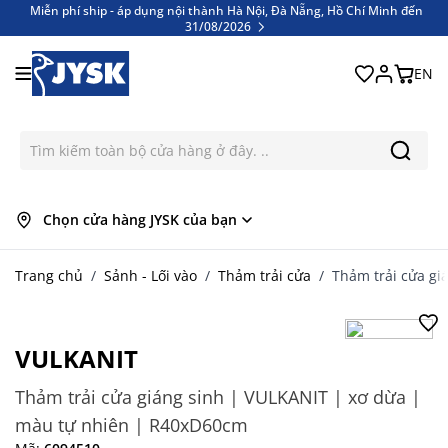
Miễn phí ship - áp dụng nội thành Hà Nội, Đà Nẵng, Hồ Chí Minh đến
31/08/2026
Bỏ qua nội dung
Miễn phí ship - áp dụng nội thành Hà Nội, Đà Nẵng, Hồ Chí Minh đến
31/08/2026
EN
Chọn cửa hàng JYSK của bạn
Trang chủ
/
Sảnh - Lối vào
/
Thảm trải cửa
/
Thảm trải cửa gi
VULKANIT
Thảm trải cửa giáng sinh | VULKANIT | xơ dừa |
màu tự nhiên | R40xD60cm