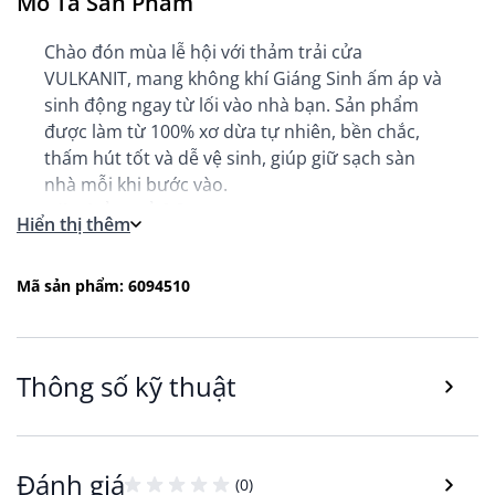
Mô Tả Sản Phẩm
Chào đón mùa lễ hội với thảm trải cửa
VULKANIT, mang không khí Giáng Sinh ấm áp và
sinh động ngay từ lối vào nhà bạn. Sản phẩm
được làm từ 100% xơ dừa tự nhiên, bền chắc,
thấm hút tốt và dễ vệ sinh, giúp giữ sạch sàn
nhà mỗi khi bước vào.
Đặc điểm nổi bật:
Hiển thị thêm
Chất liệu:
Mặt trước 100% xơ dừa, mặt sau bằng
cao su latex chống trượt, giữ thảm cố định trên
Mã sản phẩm: 6094510
sàn.
Kích thước:
Rộng 40 cm × Dài 60 cm, phù hợp
với hầu hết cửa ra vào.
Thiết kế:
Họa tiết Giáng Sinh in trực tiếp, tạo
Thông số kỹ thuật
điểm nhấn lễ hội cho không gian.
Chiều cao sợi:
15 mm, đủ dày để giữ bụi bẩn và
cát nhỏ.
Trọng lượng
: Mặt trước 2726 g/m², mặt sau
Đánh giá
(0)