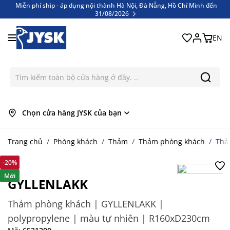
Miễn phí ship - áp dụng nội thành Hà Nội, Đà Nẵng, Hồ Chí Minh đến
31/08/2026
Bỏ qua nội dung
Miễn phí ship - áp dụng nội thành Hà Nội, Đà Nẵng, Hồ Chí Minh đến
31/08/2026
EN
Chọn cửa hàng JYSK của bạn
Trang chủ
/
Phòng khách
/
Thảm
/
Thảm phòng khách
/
Thả
-20%
Mới
GYLLENLAKK
Thảm phòng khách | GYLLENLAKK |
polypropylene | màu tự nhiên | R160xD230cm