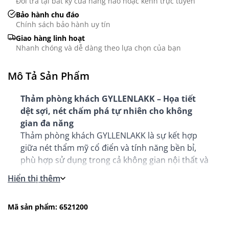
Đổi trả tại bất kỳ cửa hàng nào hoặc kênh trực tuyến
Bảo hành chu đáo
Chính sách bảo hành uy tín
Giao hàng linh hoạt
Nhanh chóng và dễ dàng theo lựa chọn của bạn
Mô Tả Sản Phẩm
Thảm phòng khách GYLLENLAKK – Họa tiết
dệt sợi, nét chấm phá tự nhiên cho không
gian đa năng
Thảm phòng khách GYLLENLAKK là sự kết hợp
giữa nét thẩm mỹ cổ điển và tính năng bền bỉ,
phù hợp sử dụng trong cả không gian nội thất và
ngoài trời. Với tông màu tự nhiên cùng họa tiết
Hiển thị thêm
dệt sợi tinh xảo, sản phẩm mang đến vẻ đẹp có
chiều sâu và sự ấm áp cho không gian. Dù đặt
Mã sản phẩm: 6521200
trong phòng khách hiện đại hay khu vực hiên
nhà, GYLLENLAKK đều tạo điểm nhấn hài hòa