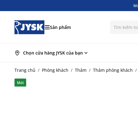
Mi
Bỏ qua nội dung
Mi
Sản phẩm
Chọn cửa hàng JYSK của bạn
Trang chủ
/
Phòng khách
/
Thảm
/
Thảm phòng khách
/
Mới