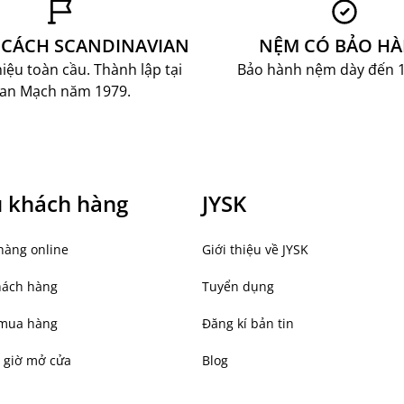
năng, tiện nghi và thẩm mỹ cùng những sản phẩm đa
ản phẩm của JYSK – Chuỗi bán lẻ nội thất và trang
CÁCH SCANDINAVIAN
NỆM CÓ BẢO H
 JYSK cung cấp nhiều sản phẩm nội thất, gia dụng,
ệu toàn cầu. Thành lập tại
Bảo hành nệm dày đến 
lựa chọn cho không gian sống. Với hệ thống
an Mạch năm 1979.
ao và lắp ráp tại nhà, JYSK hướng đến trải nghiệm
ụ khách hàng
JYSK
hàng online
Giới thiệu về JYSK
hách hàng
Tuyển dụng
mua hàng
Đăng kí bản tin
 giờ mở cửa
Blog