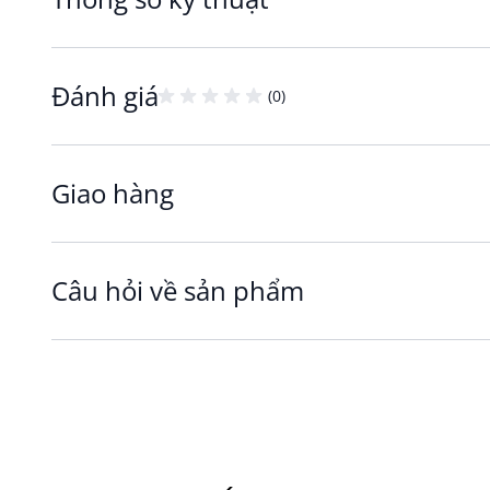
Đánh giá
(0)
Giao hàng
Câu hỏi về sản phẩm
Thảm tròn BUESTARR - Chất liệu bền bỉ, dễ phố
Sản phẩm có định lượng 1380 g/m², mang lại kết 
hàng ngày.
Tông màu xám kết hợp tự nhiên cùng họa tiết đơn
thất như bàn ghế gỗ, mây hoặc không gian theo ph