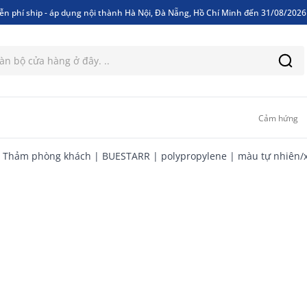
ễn phí ship - áp dụng nội thành Hà Nội, Đà Nẵng, Hồ Chí Minh đến 31/08/202
ễn phí ship - áp dụng nội thành Hà Nội, Đà Nẵng, Hồ Chí Minh đến 31/08/202
Cảm hứng
Thảm phòng khách | BUESTARR | polypropylene | màu tự nhiên