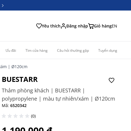
6
6
Yêu thích
Đăng nhập
Giỏ hàng
EN
Ưu đãi
Tìm cửa hàng
Câu hỏi thường gặp
Tuyển dụng
/xám | Ø120cm
BUESTARR
Thảm phòng khách | BUESTARR |
polypropylene | màu tự nhiên/xám | Ø120cm
Mã:
6520342
(0)
1.190.000 ₫