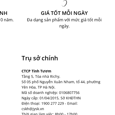
ÀNH
GIÁ TỐT MỖI NGÀY
10 năm.
Đa dạng sản phẩm với mức giá tốt mỗi
ngày.
Trụ sở chính
CTCP Tinh Tươm
Tầng 5, Tòa nhà Richy,
Số 05 phố Nguyễn Xuân Nham, tổ 44, phường
Yên Hòa, TP Hà Nội.
Mã số doanh nghiệp: 0106807756
Ngày cấp: 01/04/2015, Sở KHĐTHN
Điện thoại:
1900 277 229
- Email:
cskh@jysk.vn
Thời gian làm việc: 8h00 - 17h00