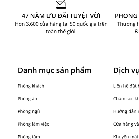
Hoàn thiện không gian ngôi nhà với đầy đủ công 
năng tiện dụng, trong đó thảm tròn BUESTARR là s
47 NĂM ƯU ĐÃI TUYỆT VỜI
PHONG 
trí phong cách Scandinavian đến từ Đan Mạch. Tại
Hơn 3.600 cửa hàng tại 50 quốc gia trên
Thương hi
đồ trang trí, chăn ga gối đệm, mang đến đa dạng 
toàn thế giới.
Đ
showroom và kênh bán hàng online cùng dịch vụ gi
mua sắm tiện lợi cho khách hàng.
LIÊN HỆ NGAY ĐỂ ĐƯỢC TƯ VẤN
Hotline: 0904 63 60 63
Facebook:
JYSK Việt Nam
Danh mục sản phẩm
Dịch v
Email: ecom@jysk.vn
Phòng khách
Liên hệ đặt 
Phòng ăn
Chăm sóc k
Phòng ngủ
Hướng dẫn 
Phòng làm việc
Cửa hàng và
Phòng tắm
Khuyến mãi