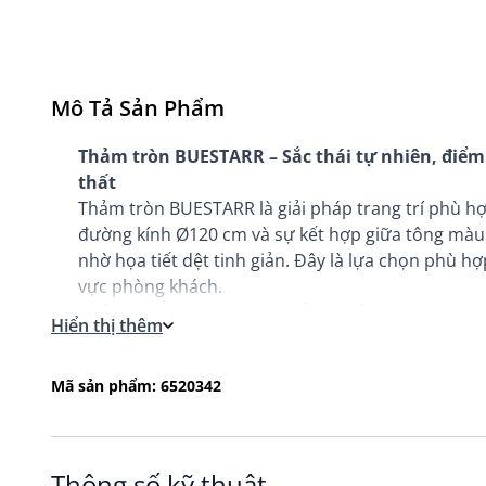
Mô Tả Sản Phẩm
Thảm tròn BUESTARR – Sắc thái tự nhiên, điểm 
thất
Thảm tròn BUESTARR là giải pháp trang trí phù hợp
đường kính Ø120 cm và sự kết hợp giữa tông màu
nhờ họa tiết dệt tinh giản. Đây là lựa chọn phù 
vực phòng khách.
Thảm tròn BUESTARR - Điểm nhấn hài hòa cho
Hiển thị thêm
BUESTARR được làm từ chất liệu polypropylene, p
khác nhau, bao gồm cả trong nhà và ngoài trời.
Mã sản phẩm: 6520342
Công nghệ nhuộm sợi (dope-dyed) giúp màu sắc gi
Thiết kế dạng tròn giúp làm mềm các đường nét t
đối hơn cho các khu vực như góc đọc sách hoặc bà
Thông số kỹ thuật