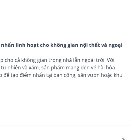
nhấn linh hoạt cho không gian nội thất và ngoại
 cho cả không gian trong nhà lẫn ngoài trời. Với
 tự nhiên và xám, sản phẩm mang đến vẻ hài hòa
hợp để tạo điểm nhấn tại ban công, sân vườn hoặc khu
 không gian
hù hợp sử dụng trong nhiều điều kiện không gian
ữ được sự ổn định trong quá trình sử dụng.
hẳng trong không gian, đồng thời tạo cảm giác cân
n trà.