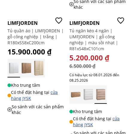
So sánh với các sản phẩm
khác
-20%
LIMFJORDEN
LIMFJORDEN
Tủ quần áo | LIMFJORDEN |
Tủ ngăn kéo 4 ngăn |
gỗ công nghiệp | trắng |
LIMFJORDEN | gỗ công
R180xS58xC200cm
nghiệp | màu sồi nhạt |
R81xS48xC101cm
15.900.000 ₫
GIÁ ĐẶC BIỆT
5.200.000 ₫
6.500.000 ₫
Có hiệu lực từ 08.01.2026 đến
08.25.2026
Kho trung tâm
Có thể đặt hàng tại
cửa
hàng JYSK
So sánh với các sản phẩm
Kho trung tâm
khác
Có thể đặt hàng tại
cửa
hàng JYSK
So sánh với các sản phẩm