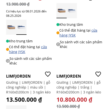
13.900.000 ₫
Có hiệu lực từ 08.01.2026 đến
08.25.2026
Kho trung tâm
Có thể đặt hàng tại
cửa
hàng JYSK
Kho trung tâm
So sánh với các sản phẩm
khác
Có thể đặt hàng tại
cửa
hàng JYSK
So sánh với các sản phẩm
khác
-20%
LIMFJORDEN
LIMFJORDEN
Giường | LIMFJORDEN | gỗ
Giường | LIMFJORDEN | gỗ
công nghiệp | màu sồi |
công nghiệp | trắng |
R160xD200cm | 3 ngăn kéo
R160xD200cm | 3 ngăn kéo
13.500.000 ₫
GIÁ ĐẶC BIỆT
10.800.000 ₫
13.500.000 ₫