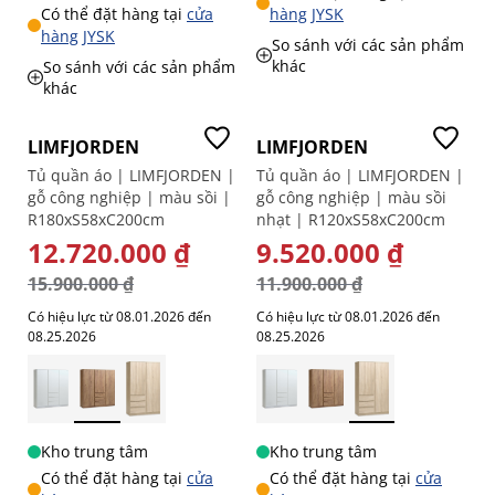
Có thể đặt hàng tại
cửa
hàng JYSK
hàng JYSK
So sánh với các sản phẩm
khác
So sánh với các sản phẩm
khác
-20%
-20%
LIMFJORDEN
LIMFJORDEN
Tủ quần áo | LIMFJORDEN |
Tủ quần áo | LIMFJORDEN |
gỗ công nghiệp | màu sồi |
gỗ công nghiệp | màu sồi
R180xS58xC200cm
nhạt | R120xS58xC200cm
GIÁ ĐẶC BIỆT
12.720.000 ₫
GIÁ ĐẶC BIỆT
9.520.000 ₫
15.900.000 ₫
11.900.000 ₫
Có hiệu lực từ 08.01.2026 đến
Có hiệu lực từ 08.01.2026 đến
08.25.2026
08.25.2026
Kho trung tâm
Kho trung tâm
Có thể đặt hàng tại
cửa
Có thể đặt hàng tại
cửa