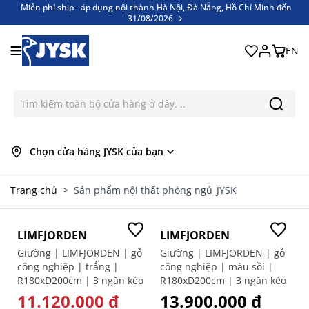
Miễn phí ship - áp dụng nội thành Hà Nội, Đà Nẵng, Hồ Chí Minh đến
31/08/2026
Bỏ qua nội dung
Miễn phí ship - áp dụng nội thành Hà Nội, Đà Nẵng, Hồ Chí Minh đến
31/08/2026
EN
Chọn cửa hàng JYSK của bạn
Trang chủ
>
Sản phẩm nội thất phòng ngủ_JYSK
-20%
LIMFJORDEN
LIMFJORDEN
Giường | LIMFJORDEN | gỗ
Giường | LIMFJORDEN | gỗ
công nghiệp | trắng |
công nghiệp | màu sồi |
R180xD200cm | 3 ngăn kéo
R180xD200cm | 3 ngăn kéo
GIÁ ĐẶC BIỆT
11.120.000 ₫
13.900.000 ₫