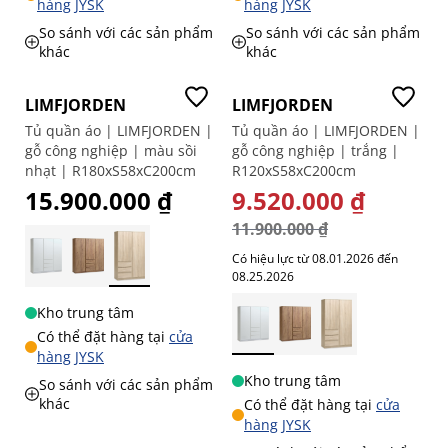
hàng JYSK
hàng JYSK
So sánh với các sản phẩm
So sánh với các sản phẩm
khác
khác
-20%
LIMFJORDEN
LIMFJORDEN
Tủ quần áo | LIMFJORDEN |
Tủ quần áo | LIMFJORDEN |
gỗ công nghiệp | màu sồi
gỗ công nghiệp | trắng |
nhạt | R180xS58xC200cm
R120xS58xC200cm
15.900.000 ₫
GIÁ ĐẶC BIỆT
9.520.000 ₫
11.900.000 ₫
Có hiệu lực từ 08.01.2026 đến
08.25.2026
Kho trung tâm
Có thể đặt hàng tại
cửa
hàng JYSK
Kho trung tâm
So sánh với các sản phẩm
khác
Có thể đặt hàng tại
cửa
hàng JYSK