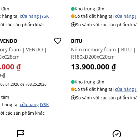
 tâm
Kho trung tâm
t hàng tại
cửa hàng JYSK
Có thể đặt hàng tại
cửa hàng 
với các sản phẩm khác
So sánh với các sản phẩm kh
Mới
 VENDO
BITU
ry foam | VENDO |
Nệm memory foam | BITU |
0xC28cm
R180xD200xC20cm
 BIỆT
.000 ₫
13.900.000 ₫
0 ₫
Kho trung tâm
ừ 08.01.2026 đến 08.25.2026
Có thể đặt hàng tại
cửa hàng 
 tâm
So sánh với các sản phẩm kh
t hàng tại
cửa hàng JYSK
với các sản phẩm khác