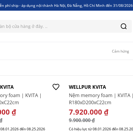
ễn phí ship - áp dụng nội thành Hà Nội, Đà Nẵng, Hồ Chí Minh đến 31/08/202
ễn phí ship - áp dụng nội thành Hà Nội, Đà Nẵng, Hồ Chí Minh đến 31/08/202
Cảm hứng
-20%
KVITA
WELLPUR KVITA
y foam | KVITA |
Nệm memory foam | KVITA 
0xC22cm
R180xD200xC22cm
 BIỆT
000 ₫
GIÁ ĐẶC BIỆT
7.920.000 ₫
₫
9.900.000 ₫
ừ 08.01.2026 đến 08.25.2026
Có hiệu lực từ 08.01.2026 đến 08.25.2