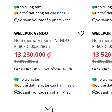
Kho trung tâm
Kho trung
Có thể đặt hàng tại
cửa hàng JYSK
Có thể đặ
So sánh với các sản phẩm khác
So sánh 
-30%
-20%
WELLPUR VENDO
WELLPUR
Nệm memory foam | VENDO |
Nệm memo
R180xD200xC28cm
R160xD20
GIÁ ĐẶC BIỆT
13.230.000 ₫
GIÁ ĐẶC
13.520
18.900.000 ₫
16.900.00
Có hiệu lực từ 08.01.2026 đến 08.25.2026
Có hiệu lực t
Kho trung tâm
Kho trung
Có thể đặt hàng tại
cửa hàng JYSK
Có thể đặ
So sánh với các sản phẩm khác
So sánh 