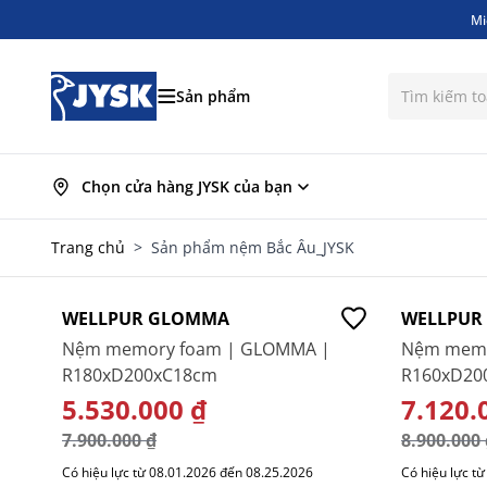
Mi
Bỏ qua nội dung
Mi
Sản phẩm
Chọn cửa hàng JYSK của bạn
Trang chủ
>
Sản phẩm nệm Bắc Âu_JYSK
-30%
-20%
WELLPUR GLOMMA
WELLPUR 
Nệm memory foam | GLOMMA |
Nệm memor
R180xD200xC18cm
R160xD20
GIÁ ĐẶC BIỆT
5.530.000 ₫
GIÁ ĐẶC
7.120.
7.900.000 ₫
8.900.000 
Có hiệu lực từ 08.01.2026 đến 08.25.2026
Có hiệu lực t