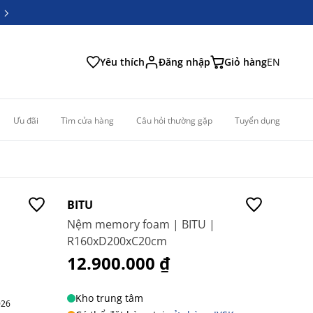
6
6
Yêu thích
Đăng nhập
Giỏ hàng
EN
Ưu đãi
Tìm cửa hàng
Câu hỏi thường gặp
Tuyển dụng
Mới
BITU
|
Nệm memory foam | BITU |
R160xD200xC20cm
12.900.000 ₫
Kho trung tâm
026