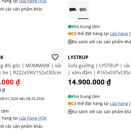
t hàng tại
cửa hàng JYSK
với các sản phẩm khác
Kho trung tâm
Có thể đặt hàng tại
cửa hàng 
So sánh với các sản phẩm kh
K
LYSTRUP
ng đổi góc | MOMMARK | vải
Sofa giường | LYSTRUP | vải
 | be | R222xS90/152xC83cm
| xám đậm | R165xS97xC85
 BIỆT
.000 ₫
14.900.000 ₫
0 ₫
Kho trung tâm
ừ 08.01.2026 đến 08.25.2026
Có thể đặt hàng tại
cửa hàng 
 tâm
So sánh với các sản phẩm kh
t hàng tại
cửa hàng JYSK
với các sản phẩm khác