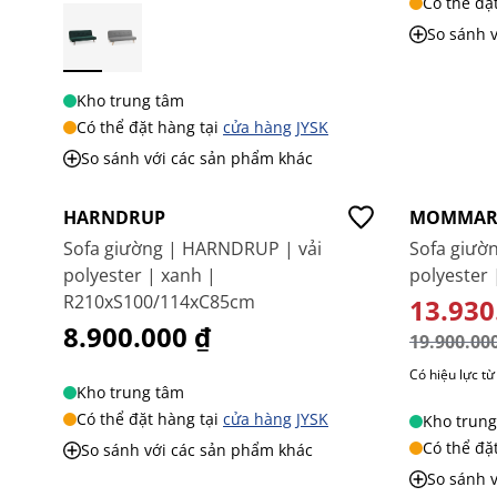
Có thể đặ
So sánh 
Kho trung tâm
Có thể đặt hàng tại
cửa hàng JYSK
So sánh với các sản phẩm khác
-30%
HARNDRUP
MOMMAR
Sofa giường | HARNDRUP | vải
Sofa giườ
polyester | xanh |
polyester
R210xS100/114xC85cm
GIÁ ĐẶC
13.930
8.900.000 ₫
19.900.00
Có hiệu lực t
Kho trung tâm
Có thể đặt hàng tại
cửa hàng JYSK
Kho trung
Có thể đặ
So sánh với các sản phẩm khác
So sánh 