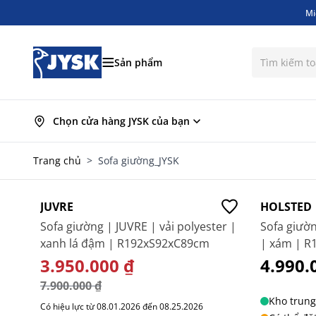
Mi
Bỏ qua nội dung
Mi
Sản phẩm
Chọn cửa hàng JYSK của bạn
Trang chủ
>
Sofa giường_JYSK
-50%
JUVRE
HOLSTED
Sofa giường | JUVRE | vải polyester |
Sofa giườn
xanh lá đậm | R192xS92xC89cm
| xám | R
GIÁ ĐẶC BIỆT
3.950.000 ₫
4.990.
7.900.000 ₫
Kho trung
Có hiệu lực từ 08.01.2026 đến 08.25.2026