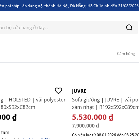
ễn phí ship - áp dụng nội thành Hà Nội, Đà Nẵng, Hồ Chí Minh đến 31/08/202
ễn phí ship - áp dụng nội thành Hà Nội, Đà Nẵng, Hồ Chí Minh đến 31/08/202
Cảm hứng
-30%
JUVRE
g | HOLSTED | vải polyester
Sofa giường | JUVRE | vải po
180xS92xC82cm
xám nhạt | R192xS92xC89c
000 ₫
GIÁ ĐẶC BIỆT
5.530.000 ₫
7.900.000 ₫
 tâm
Có hiệu lực từ 08.01.2026 đến 08.25.2