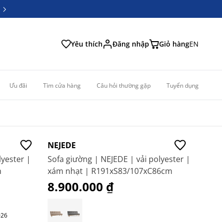
6
6
Yêu thích
Đăng nhập
Giỏ hàng
EN
Ưu đãi
Tìm cửa hàng
Câu hỏi thường gặp
Tuyển dụng
NEJEDE
lyester |
Sofa giường | NEJEDE | vải polyester |
m
xám nhạt | R191xS83/107xC86cm
8.900.000 ₫
026