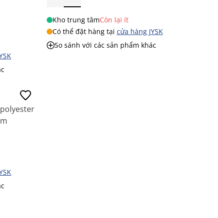
Kho trung tâm
Còn lại ít
Có thể đặt hàng tại
cửa hàng JYSK
So sánh với các sản phẩm khác
JYSK
ác
 polyester
cm
JYSK
ác