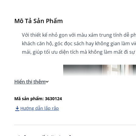
Mô Tả Sản Phẩm
V
ới thiết kế nhỏ gọn với m
àu xám trung tính d
ễ ph
khách c
ăn h
ộ, g
óc
đ
ọc s
ách hay không gian làm vi
m
ái, giúp t
ối
ưu di
ện t
ích mà không làm m
ất
đi s
ự
Hiển thị thêm
Mã sản phẩm: 3630124
Hướng dẵn lắp rắp