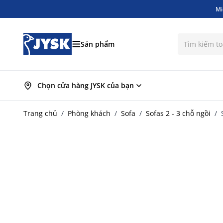
Mi
Bỏ qua nội dung
Mi
Sản phẩm
Chọn cửa hàng JYSK của bạn
Trang chủ
/
Phòng khách
/
Sofa
/
Sofas 2 - 3 chỗ ngồi
/