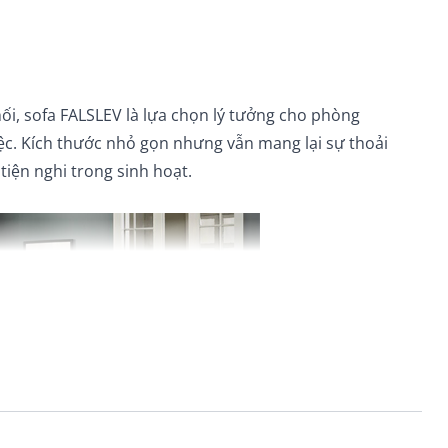
ối, sofa FALSLEV l
à l
ựa chọn l
ý t
ư
ởng cho ph
òng
ệc. K
ích th
ư
ớc nhỏ gọn nh
ưng v
ẫn mang lại sự thoải
 tiện nghi trong sinh hoạt.