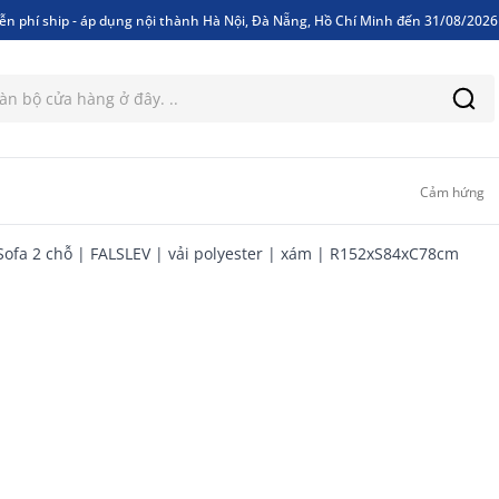
ễn phí ship - áp dụng nội thành Hà Nội, Đà Nẵng, Hồ Chí Minh đến 31/08/202
ễn phí ship - áp dụng nội thành Hà Nội, Đà Nẵng, Hồ Chí Minh đến 31/08/202
Cảm hứng
Sofa 2 chỗ | FALSLEV | vải polyester | xám | R152xS84xC78cm