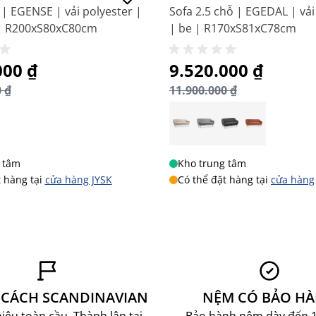
 | EGENSE | vải polyester |
Sofa 2.5 chỗ | EGEDAL | vải
| R200xS80xC80cm
| be | R170xS81xC78cm
biệt
000 ₫
Giá đặc biệt
9.520.000 ₫
 ₫
11.900.000 ₫
 tâm
Kho trung tâm
t hàng tại
cửa hàng JYSK
Có thể đặt hàng tại
cửa hàng
CÁCH SCANDINAVIAN
NỆM CÓ BẢO H
ệu toàn cầu. Thành lập tại
Bảo hành nệm dày đến 