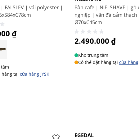
g cấp nhiều sản phẩm nội thất, gia dụng,
đ
ồ trang tr
í,
 | FALSLEV | vải polyester |
Bàn cafe | NIELSHAVE | gỗ
 chọn cho tổ ấm của m
ình. Cùng v
ới hệ thống
16xS84xC78cm
nghiệp | vân đá cẩm thạch 
Ø70xC45cm
c
ùng d
ịch vụ giao, lắp r
áp t
ại nh
à ti
ện lợi, JYSK mong
 cho Kh
ách hàng.
000 ₫
2.490.000 ₫
Kho trung tâm
Có thể đặt hàng tại
cửa hàng
 tâm
t hàng tại
cửa hàng JYSK
-20%
EGEDAL