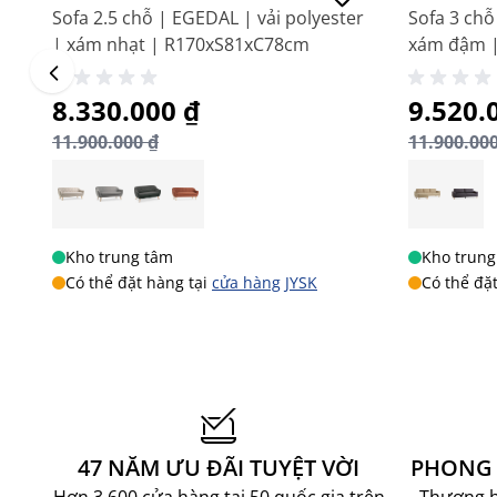
Sofa 2.5 chỗ | EGEDAL | vải polyester
Sofa 3 chỗ
| xám nhạt | R170xS81xC78cm
xám đậm 
Giá đặc biệt
8.330.000 ₫
Giá đặc 
9.520.
11.900.000 ₫
11.900.000
Kho trung tâm
Kho trung
Có thể đặt hàng tại
cửa hàng JYSK
Có thể đặ
47 NĂM ƯU ĐÃI TUYỆT VỜI
PHONG 
Hơn 3.600 cửa hàng tại 50 quốc gia trên
Thương hi