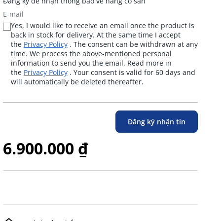
Đăng ký để nhận thông báo về hàng có sẵn
Yes, I would like to receive an email once the product is
back in stock for delivery. At the same time I accept
the
Privacy Policy
. The consent can be withdrawn at any
time. We process the above-mentioned personal
information to send you the email. Read more in
the
Privacy Policy
. Your consent is valid for 60 days and
will automatically be deleted thereafter.
Đăng ký nhận tin
6.900.000 ₫