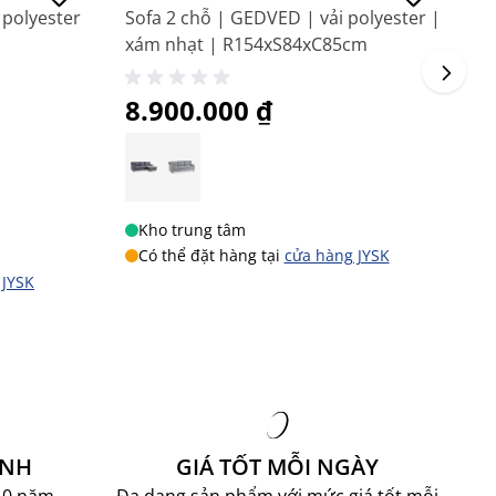
 polyester
Sofa 2 chỗ | GEDVED | vải polyester |
S
xám nhạt | R154xS84xC85cm
x
8.900.000 ₫
8
Kho trung tâm
Có thể đặt hàng tại
cửa hàng JYSK
 JYSK
ÀNH
GIÁ TỐT MỖI NGÀY
10 năm.
Đa dạng sản phẩm với mức giá tốt mỗi