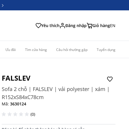
6
6
Yêu thích
Đăng nhập
Giỏ hàng
EN
Ưu đãi
Tìm cửa hàng
Câu hỏi thường gặp
Tuyển dụng
FALSLEV
Sofa 2 chỗ | FALSLEV | vải polyester | xám |
R152xS84xC78cm
Mã:
3630124
(0)