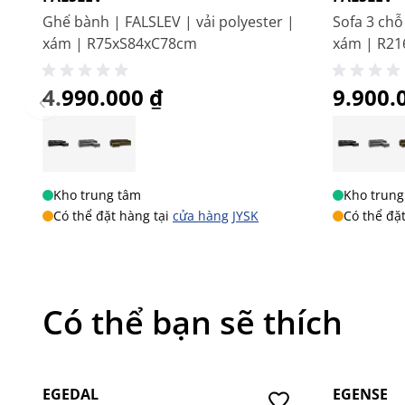
cách Scandinavian
đ
ến từ
Đan M
ạch. Tại JYSK cun
Ghế bành | FALSLEV | vải polyester |
Sofa 3 chỗ
ch
ăn ga g
ối
đ
ệm chất l
ư
ợng cho bạn thoải m
ái l
ựa
xám | R75xS84xC78cm
xám | R2
showroom b
án l
ẻ, k
ênh bán hàng online
đa d
ạng 
muốn mang
đ
ến trải nghiệm mua sắm th
ân thi
ện
4.990.000 ₫
9.900.
LIÊN HỆ NGAY ĐỂ ĐƯỢC TƯ VẤN
Hotline: 0904 63 60 63
Facebook:
JYSK Việt Nam
Email: ecom@jysk.vn
Kho trung tâm
Kho trung
Có thể đặt hàng tại
cửa hàng JYSK
Có thể đặ
Có thể bạn sẽ thích
-30%
-20%
EGEDAL
EGENSE