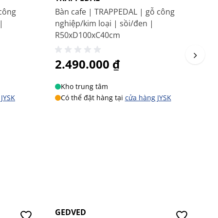
 công
Bàn cafe | TRAPPEDAL | gỗ công
B
|
nghiệp/kim loại | sồi/đen |
l
R50xD100xC40cm
4
2.490.000 ₫
Kho trung tâm
 JYSK
Có thể đặt hàng tại
cửa hàng JYSK
GEDVED
N