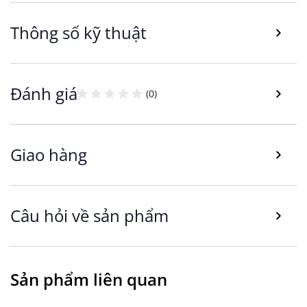
Thông số kỹ thuật
Đánh giá
(0)
Thiết kế chỉnh điện linh hoạt, tối ưu trải
nghiệm thư giãn
Giao hàng
Sofa ABILDSKOV được trang bị cơ chế chỉnh điện
tiện lợi, cho phép từng vị trí ngồi điều chỉnh độ
ngả riêng biệt thông qua nút bấm. Người dùng
Câu hỏi về sản phẩm
có thể dễ dàng chuyển đổi từ tư thế ngồi thẳng
sang tư thế ngả lưng thư giãn theo nhu cầu. Với
kích thước R168xS90/154xC103cm, sofa phù hợp
cho 2 người sử dụng, là lựa chọn lý tưởng cho
Sản phẩm liên quan
căn hộ, phòng khách gia đình hoặc không gian
giải trí riêng tư.