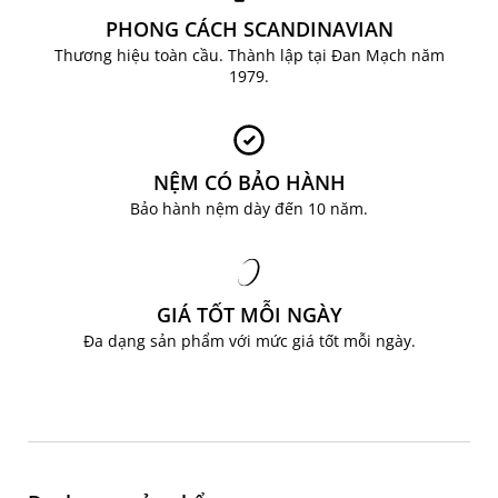
LIÊN HỆ NGAY ĐỂ ĐƯỢC TƯ VẤN
PHONG CÁCH SCANDINAVIAN
Hotline: 0904 63 60 63
Facebook:
JYSK Việt Nam
Thương hiệu toàn cầu. Thành lập tại Đan Mạch năm
1979.
Email: ecom@jysk.vn
NỆM CÓ BẢO HÀNH
Bảo hành nệm dày đến 10 năm.
GIÁ TỐT MỖI NGÀY
Đa dạng sản phẩm với mức giá tốt mỗi ngày.