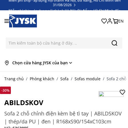
Miễn phí ship - áp dụng nội thành Hà Nội, Đà Nẵng, Hồ Chí Minh đến
31/08/2026
Bỏ qua nội dung
EN
Chọn cửa hàng JYSK của bạn
Trang chủ
/
Phòng khách
/
Sofa
/
Sofas module
/
Sofa 2 chỗ
-30%
ABILDSKOV
Sofa 2 chỗ chỉnh điện kèm bệ tì tay | ABILDSKOV
| thép/da PU | đen | R168xS90/154xC103cm