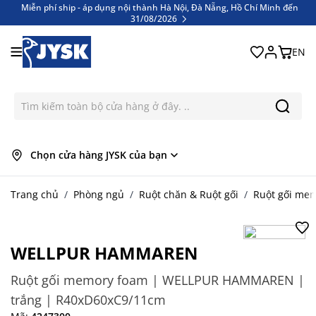
Miễn phí ship - áp dụng nội thành Hà Nội, Đà Nẵng, Hồ Chí Minh đến
31/08/2026
Bỏ qua nội dung
Miễn phí ship - áp dụng nội thành Hà Nội, Đà Nẵng, Hồ Chí Minh đến
31/08/2026
EN
Chọn cửa hàng JYSK của bạn
Trang chủ
/
Phòng ngủ
/
Ruột chăn & Ruột gối
/
Ruột gối me
WELLPUR HAMMAREN
Ruột gối memory foam | WELLPUR HAMMAREN |
trắng | R40xD60xC9/11cm